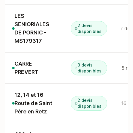
LES
SENIORIALES
2 devis
r de 
disponibles
DE PORNIC -
MS179317
CARRE
3 devis
5 r 
disponibles
PREVERT
12, 14 et 16
2 devis
Route de Saint
disponibles
Père en Retz