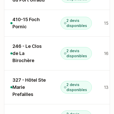
410-15 Foch
2 devis
15 r 
disponibles
Pornic
246 - Le Clos
2 devis
de La
16 r 
disponibles
Birochère
327 - Hôtel Ste
2 devis
Marie
13 gr
disponibles
Prefailles