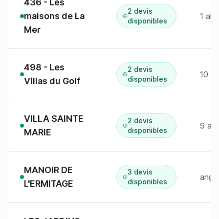
436 - Les
2 devis
maisons de La
1 all
disponibles
Mer
498 - Les
2 devis
10 bd
disponibles
Villas du Golf
VILLA SAINTE
2 devis
9 av
disponibles
MARIE
MANOIR DE
3 devis
disponibles
L'ERMITAGE