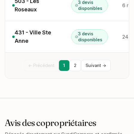
503 - Les
3 devis
6 r m
disponibles
Roseaux
431 - Ville Ste
3 devis
24 qu
disponibles
Anne
← Précédent
1
2
Suivant →
Avis des copropriétaires