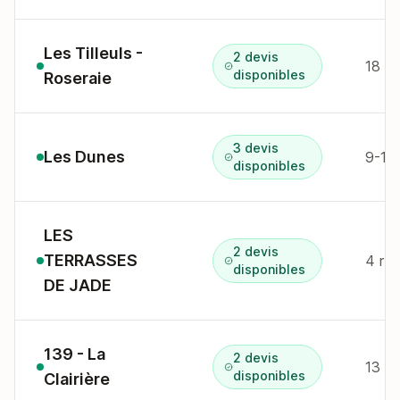
Les Tilleuls -
2 devis
disponibles
Roseraie
3 devis
Les Dunes
disponibles
LES
2 devis
TERRASSES
4 rte
disponibles
DE JADE
139 - La
2 devis
13 av
disponibles
Clairière