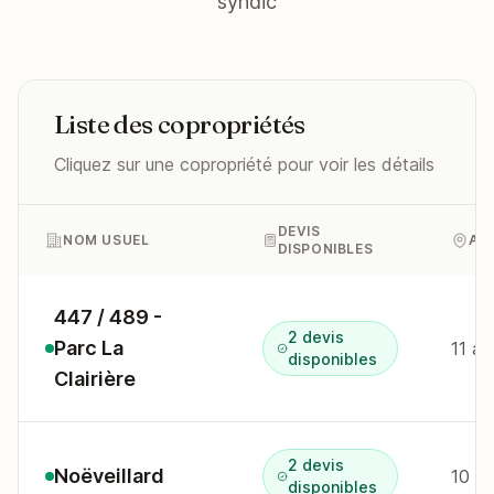
syndic
Liste des copropriétés
Cliquez sur une copropriété pour voir les détails
DEVIS
NOM USUEL
AD
DISPONIBLES
447 / 489 -
2 devis
Parc La
11 av
disponibles
Clairière
2 devis
Noëveillard
10 av
disponibles