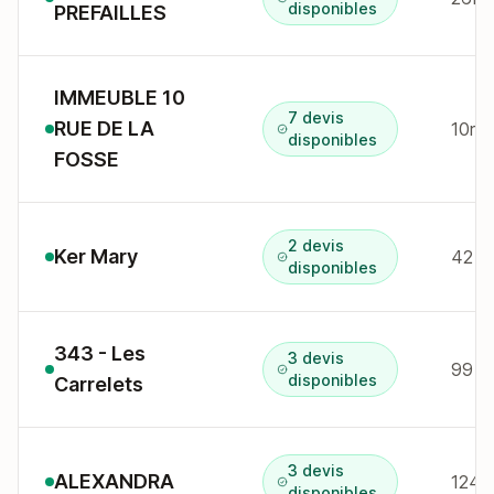
disponibles
PREFAILLES
IMMEUBLE 10
7 devis
RUE DE LA
10r 
disponibles
FOSSE
2 devis
Ker Mary
42 av
disponibles
343 - Les
3 devis
disponibles
Carrelets
3 devis
ALEXANDRA
disponibles