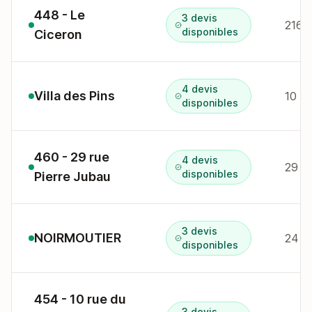
448 - Le
3 devis
disponibles
Ciceron
4 devis
Villa des Pins
disponibles
460 - 29 rue
4 devis
29 r
disponibles
Pierre Jubau
3 devis
NOIRMOUTIER
disponibles
454 - 10 rue du
3 devis