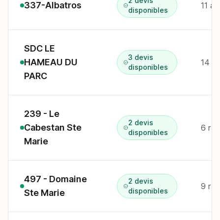
2 devis
337-Albatros
11 av
disponibles
SDC LE
3 devis
HAMEAU DU
disponibles
PARC
239 - Le
2 devis
Cabestan Ste
6 r d
disponibles
Marie
497 - Domaine
2 devis
9 r 
disponibles
Ste Marie