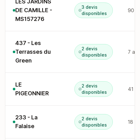
LES JARDINS
3 devis
DE CAMILLE -
90 R
disponibles
MS157276
437 - Les
2 devis
Terrasses du
7 av
disponibles
Green
LE
2 devis
41 r
disponibles
PIGEONNIER
233 - La
2 devis
disponibles
Falaise