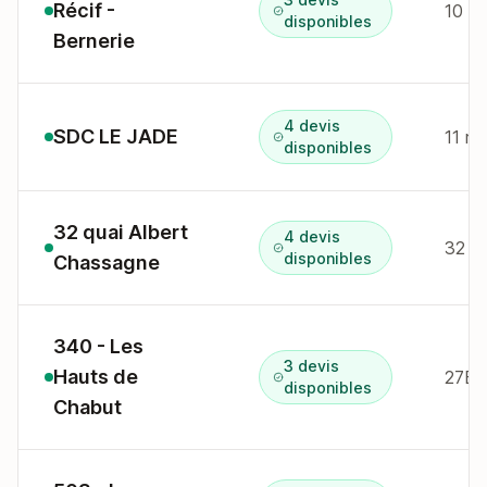
Récif -
10 r 
disponibles
Bernerie
4 devis
SDC LE JADE
11 r 
disponibles
32 quai Albert
4 devis
32 q
disponibles
Chassagne
340 - Les
3 devis
Hauts de
27B 
disponibles
Chabut