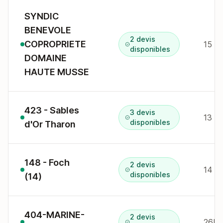
SYNDIC
BENEVOLE
2 devis
COPROPRIETE
disponibles
DOMAINE
HAUTE MUSSE
423 - Sables
3 devis
disponibles
d'Or Tharon
148 - Foch
2 devis
14 r
disponibles
(14)
404-MARINE-
2 devis
26B p