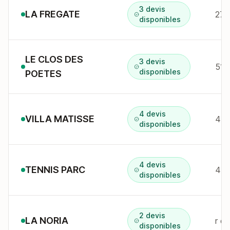
3 devis
LA FREGATE
27 
disponibles
LE CLOS DES
3 devis
disponibles
POETES
4 devis
VILLA MATISSE
4 r
disponibles
4 devis
TENNIS PARC
4 R
disponibles
2 devis
LA NORIA
r d
disponibles