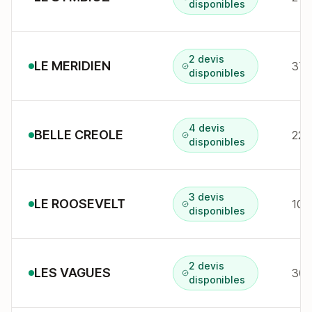
disponibles
2 devis
LE MERIDIEN
37 
disponibles
4 devis
BELLE CREOLE
223
disponibles
3 devis
LE ROOSEVELT
106
disponibles
2 devis
LES VAGUES
30 
disponibles