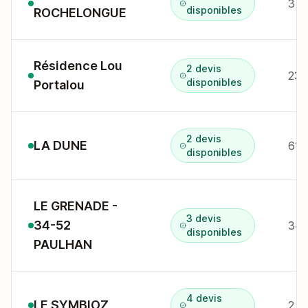
3 r
disponibles
ROCHELONGUE
Résidence Lou
2 devis
disponibles
Portalou
2 devis
LA DUNE
61 
disponibles
LE GRENADE -
3 devis
34-52
34 
disponibles
PAULHAN
4 devis
LE SYMBIOZ
2 r