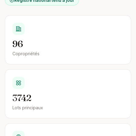
Registre national tenu à jour
96
Copropriétés
3742
Lots principaux