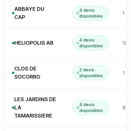
ABBAYE DU
4 devis
1 a
disponibles
CAP
4 devis
HELIOPOLIS AB
10 
disponibles
CLOS DE
2 devis
1 a
disponibles
SOCORRO
LES JARDINS DE
4 devis
LA
97 
disponibles
TAMARISSIERE