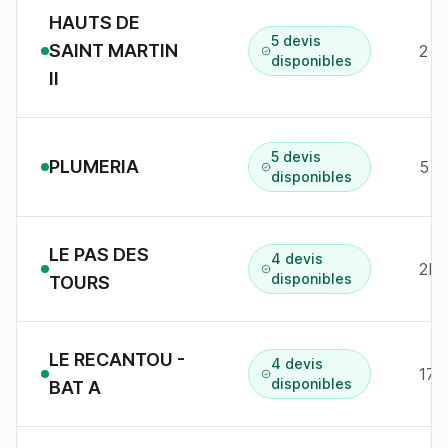
HAUTS DE
5 devis
SAINT MARTIN
2 r
disponibles
II
5 devis
PLUMERIA
5 c
disponibles
LE PAS DES
4 devis
2B 
disponibles
TOURS
LE RECANTOU -
4 devis
177
disponibles
BAT A