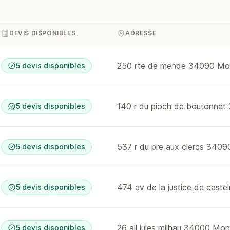
DEVIS DISPONIBLES
ADRESSE
250 rte de mende 34090 Mont
5 devis disponibles
5 devis disponibles
537 r du pre aux clercs 34090
5 devis disponibles
5 devis disponibles
26 all jules milhau 34000 Mont
5 devis disponibles