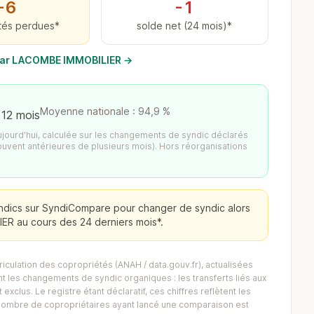
−6
-1
tés perdues*
solde net (24 mois)*
s par LACOMBE IMMOBILIER →
Moyenne nationale : 94,9 %
 12 mois
aujourd'hui, calculée sur les changements de syndic déclarés
ouvent antérieures de plusieurs mois). Hors réorganisations
ndics sur SyndiCompare pour changer de syndic alors
ER au cours des 24 derniers mois*.
iculation des copropriétés (ANAH / data.gouv.fr), actualisées
 les changements de syndic organiques : les transferts liés aux
exclus. Le registre étant déclaratif, ces chiffres reflètent les
Le nombre de copropriétaires ayant lancé une comparaison est