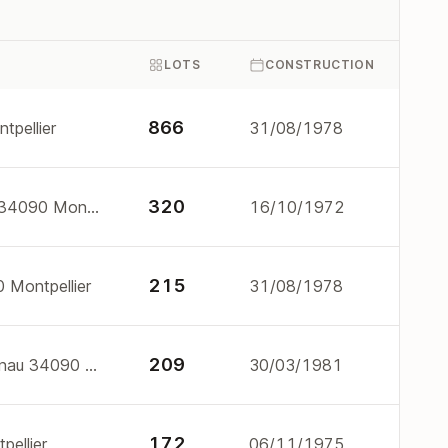
LOTS
CONSTRUCTION
866
pellier
31/08/1978
320
140 r du pioch de boutonnet 34090 Montpellier
16/10/1972
215
 Montpellier
31/08/1978
209
474 av de la justice de castelnau 34090 Montpellier
30/03/1981
172
pellier
06/11/1975