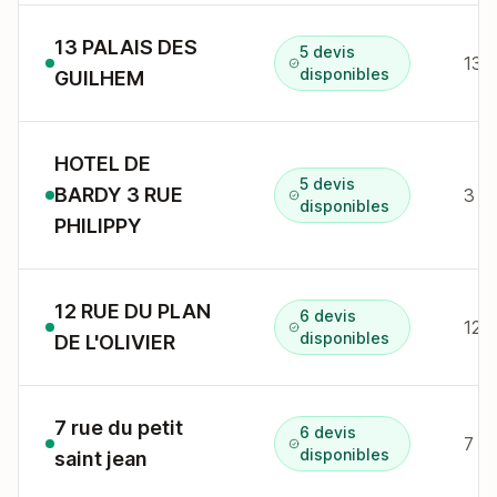
13 PALAIS DES
5 devis
disponibles
GUILHEM
HOTEL DE
5 devis
BARDY 3 RUE
3 r
disponibles
PHILIPPY
12 RUE DU PLAN
6 devis
disponibles
DE L'OLIVIER
7 rue du petit
6 devis
7 r 
disponibles
saint jean