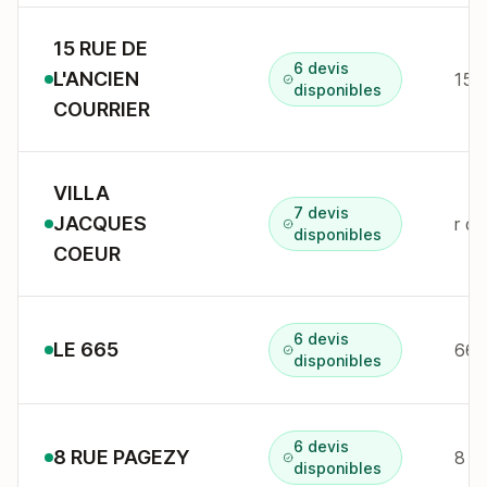
15 RUE DE
6 devis
L'ANCIEN
disponibles
COURRIER
VILLA
7 devis
JACQUES
r de
disponibles
COEUR
6 devis
LE 665
665
disponibles
6 devis
8 RUE PAGEZY
8 r
disponibles