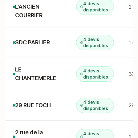
4 devis
L'ANCIEN
disponibles
COURRIER
4 devis
SDC PARLIER
1 r 
disponibles
LE
4 devis
disponibles
CHANTEMERLE
4 devis
29 RUE FOCH
29 
disponibles
2 rue de la
4 devis
2 r 