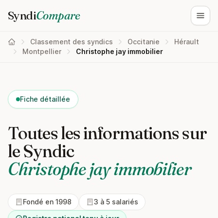
Syndi
Compare
Ouvri
Classement des syndics
Occitanie
Hérault
Montpellier
Christophe jay immobilier
Fiche détaillée
Toutes les informations sur
le Syndic
Christophe jay immobilier
Fondé en 1998
3 à 5 salariés