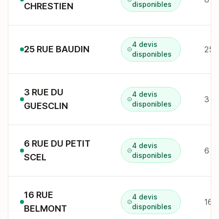
disponibles
CHRESTIEN
4 devis
25 RUE BAUDIN
25 
disponibles
3 RUE DU
4 devis
3 r
disponibles
GUESCLIN
6 RUE DU PETIT
4 devis
6 r 
disponibles
SCEL
16 RUE
4 devis
16 
disponibles
BELMONT