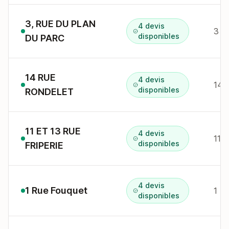
3, RUE DU PLAN
4 devis
3 r
disponibles
DU PARC
14 RUE
4 devis
14 
disponibles
RONDELET
11 ET 13 RUE
4 devis
11 
disponibles
FRIPERIE
4 devis
1 Rue Fouquet
1 R
disponibles