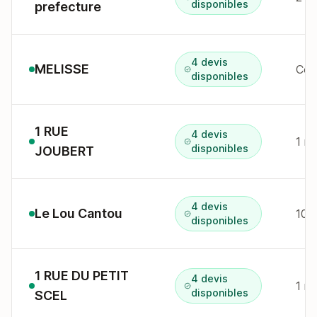
disponibles
prefecture
4 devis
MELISSE
Com
disponibles
1 RUE
4 devis
1 r
disponibles
JOUBERT
4 devis
Le Lou Cantou
105
disponibles
1 RUE DU PETIT
4 devis
1 r
disponibles
SCEL