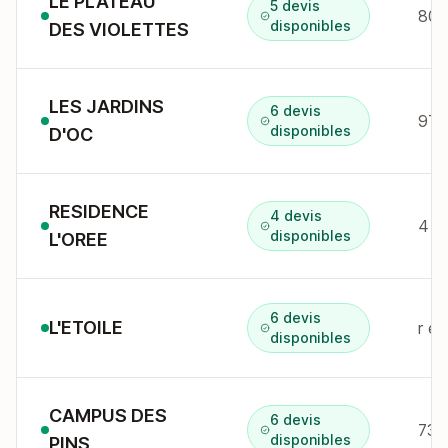
LE PLATEAU
5 devis
disponibles
DES VIOLETTES
LES JARDINS
6 devis
disponibles
D'OC
RESIDENCE
4 devis
4 a
disponibles
L'OREE
6 devis
L'ETOILE
r e
disponibles
CAMPUS DES
6 devis
73 
disponibles
PINS