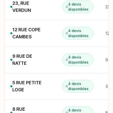
23, RUE
4 devis
23 
disponibles
VERDUN
12 RUE COPE
4 devis
12 
disponibles
CAMBES
9 RUE DE
4 devis
9 r
disponibles
RATTE
5 RUE PETITE
4 devis
5 r
disponibles
LOGE
8 RUE
4 devis
8 r