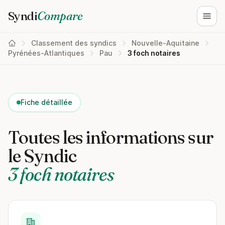
Syndi
Compare
Ouvri
Classement des syndics
Nouvelle-Aquitaine
Pyrénées-Atlantiques
Pau
3 foch notaires
Fiche détaillée
Toutes les informations sur
le Syndic
3 foch notaires