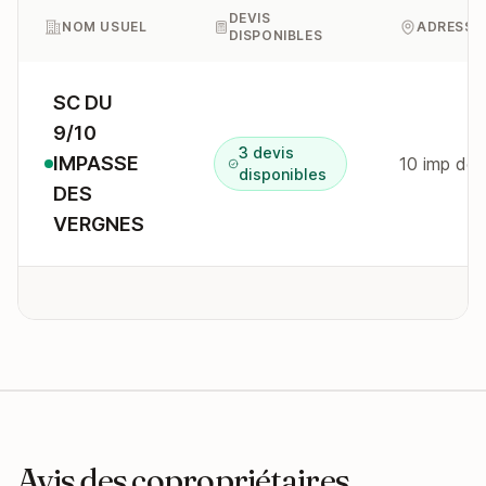
DEVIS
NOM USUEL
ADRESSE
DISPONIBLES
SC DU
9/10
3 devis
IMPASSE
10 imp de
disponibles
DES
VERGNES
Avis des copropriétaires