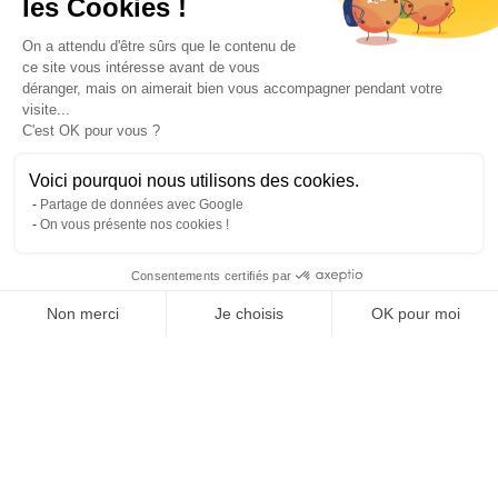
les Cookies !
On a attendu d'être sûrs que le contenu de
ce site vous intéresse avant de vous
déranger, mais on aimerait bien vous accompagner pendant votre
visite...
C'est OK pour vous ?
Voici pourquoi nous utilisons des cookies.
Partage de données avec Google
On vous présente nos cookies !
Consentements certifiés par
Comparer avec d'autres syndics
Non merci
Je choisis
OK pour moi
Axeptio consent
Plateforme de Gestion du Consentement : Personnalisez vos O
Notre plateforme vous permet d'adapter et de gérer vos paramètr