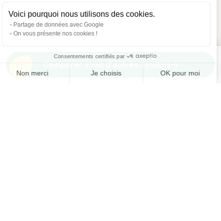
Voici pourquoi nous utilisons des cookies.
Partage de données avec Google
On vous présente nos cookies !
Consentements certifiés par
Comparer avec d'autres syndics
Non merci
Je choisis
OK pour moi
Axeptio consent
Plateforme de Gestion du Consentement : Personnalisez vos O
Notre plateforme vous permet d'adapter et de gérer vos paramètr