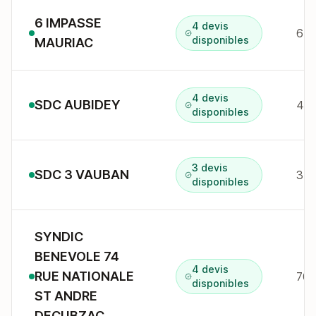
6 IMPASSE
4 devis
6 i
disponibles
MAURIAC
4 devis
SDC AUBIDEY
43 
disponibles
3 devis
SDC 3 VAUBAN
3 c
disponibles
SYNDIC
BENEVOLE 74
4 devis
RUE NATIONALE
disponibles
ST ANDRE
DECUBZAC