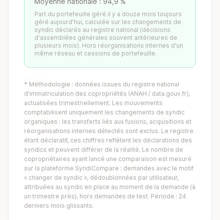
Moyenne nationale : 94,9 %
Part du portefeuille géré il y a douze mois toujours
géré aujourd'hui, calculée sur les changements de
syndic déclarés au registre national (décisions
d'assemblées générales souvent antérieures de
plusieurs mois). Hors réorganisations internes d'un
même réseau et cessions de portefeuille.
* Méthodologie : données issues du registre national
d'immatriculation des copropriétés (ANAH / data.gouv.fr),
actualisées trimestriellement. Les mouvements
comptabilisent uniquement les changements de syndic
organiques : les transferts liés aux fusions, acquisitions et
réorganisations internes détectés sont exclus. Le registre
étant déclaratif, ces chiffres reflètent les déclarations des
syndics et peuvent différer de la réalité. Le nombre de
copropriétaires ayant lancé une comparaison est mesuré
sur la plateforme SyndiCompare : demandes avec le motif
« changer de syndic », dédoublonnées par utilisateur,
attribuées au syndic en place au moment de la demande (à
un trimestre près), hors demandes de test. Période : 24
derniers mois glissants.