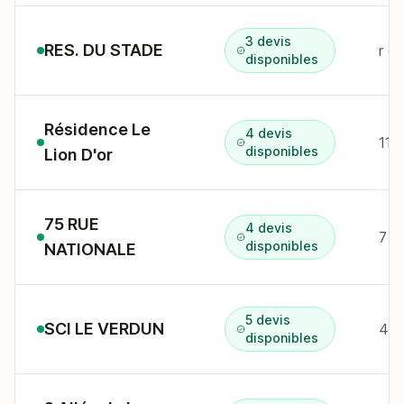
3 devis
RES. DU STADE
r d
disponibles
Résidence Le
4 devis
disponibles
Lion D'or
75 RUE
4 devis
disponibles
NATIONALE
5 devis
SCI LE VERDUN
48 
disponibles