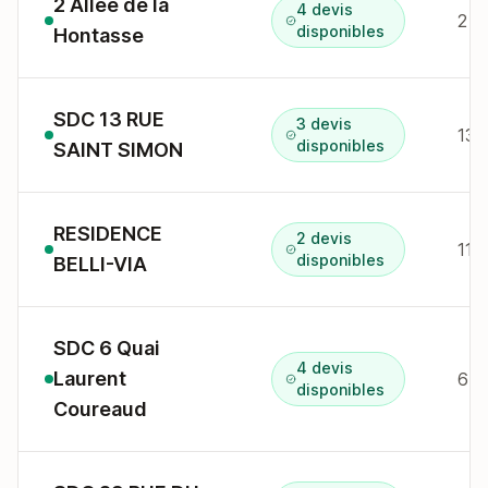
2 Allée de la
4 devis
disponibles
Hontasse
SDC 13 RUE
3 devis
13 
disponibles
SAINT SIMON
RESIDENCE
2 devis
11 
disponibles
BELLI-VIA
SDC 6 Quai
4 devis
Laurent
disponibles
Coureaud