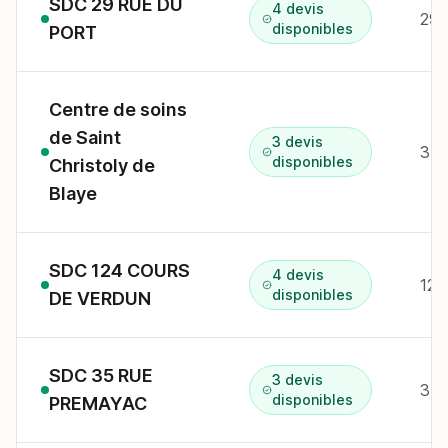
SDC 29 RUE DU
4 devis
29 
disponibles
PORT
Centre de soins
de Saint
3 devis
disponibles
Christoly de
Blaye
SDC 124 COURS
4 devis
124
disponibles
DE VERDUN
SDC 35 RUE
3 devis
35 
disponibles
PREMAYAC