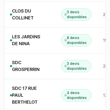
CLOS DU
3 devis
2 a
disponibles
COLLINET
LES JARDINS
8 devis
150
disponibles
DE NINA
SDC
3 devis
22 
disponibles
GROSPERRIN
SDC 17 RUE
4 devis
PAUL
17 
disponibles
BERTHELOT