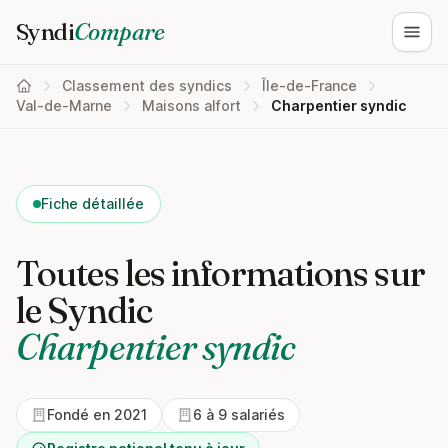
Syndi
Compare
Ouvri
Classement des syndics
Île-de-France
Val-de-Marne
Maisons alfort
Charpentier syndic
Fiche détaillée
Toutes les informations sur
le Syndic
Charpentier syndic
Fondé en 2021
6 à 9 salariés