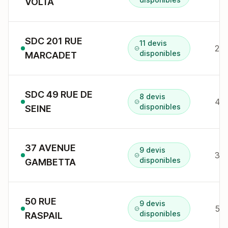
VOLTA
SDC 201 RUE
11 devis
201
disponibles
MARCADET
SDC 49 RUE DE
8 devis
49 
disponibles
SEINE
37 AVENUE
9 devis
37 
disponibles
GAMBETTA
50 RUE
9 devis
50 
disponibles
RASPAIL