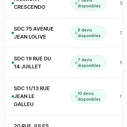
7 devis
51 
disponibles
CRESCENDO
SDC 75 AVENUE
8 devis
75 
disponibles
JEAN LOLIVE
SDC 19 RUE DU
7 devis
19 
disponibles
14 JUILLET
SDC 11/13 RUE
10 devis
JEAN LE
11 
disponibles
GALLEU
20 RUE JULES