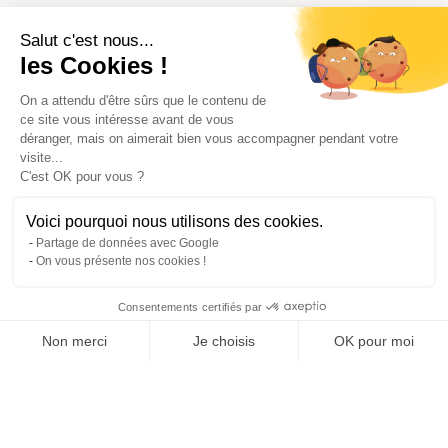
Salut c'est nous...
les Cookies !
On a attendu d'être sûrs que le contenu de
ce site vous intéresse avant de vous
déranger, mais on aimerait bien vous accompagner pendant votre
visite...
C'est OK pour vous ?
Voici pourquoi nous utilisons des cookies.
Partage de données avec Google
On vous présente nos cookies !
Consentements certifiés par
Comparer avec d'autres syndics
Non merci
Je choisis
OK pour moi
Axeptio consent
Plateforme de Gestion du Consentement : Personnalisez vos O
Notre plateforme vous permet d'adapter et de gérer vos paramètr