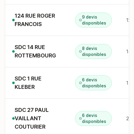
124 RUE ROGER
9 devis
124
disponibles
FRANCOIS
SDC 14 RUE
8 devis
14 
disponibles
ROTTEMBOURG
SDC 1 RUE
6 devis
1 r
disponibles
KLEBER
SDC 27 PAUL
6 devis
VAILLANT
27 
disponibles
COUTURIER