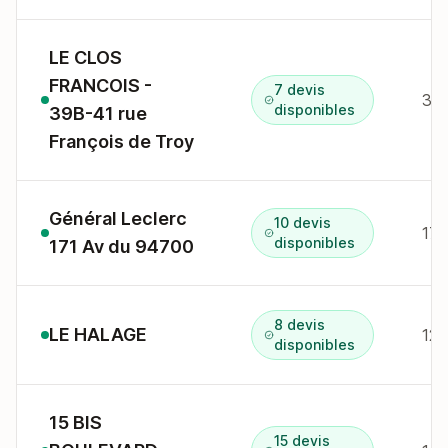
LE CLOS
FRANCOIS -
7 devis
39B
disponibles
39B-41 rue
François de Troy
Général Leclerc
10 devis
disponibles
171 Av du 94700
8 devis
LE HALAGE
disponibles
15 BIS
15 devis