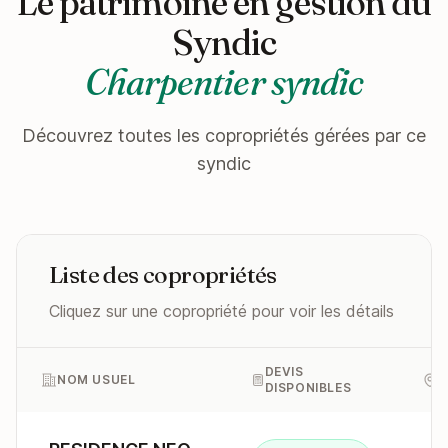
Le patrimoine en gestion du
Syndic
Charpentier syndic
Découvrez toutes les copropriétés gérées par ce
syndic
Liste des copropriétés
Cliquez sur une copropriété pour voir les détails
DEVIS
NOM USUEL
A
DISPONIBLES