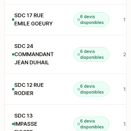
SDC 17 RUE
6 devis
17 
disponibles
EMILE GOEURY
SDC 24
6 devis
COMMANDANT
disponibles
JEAN DUHAIL
SDC 12 RUE
6 devis
12 
disponibles
RODIER
SDC 13
6 devis
IMPASSE
13 
disponibles