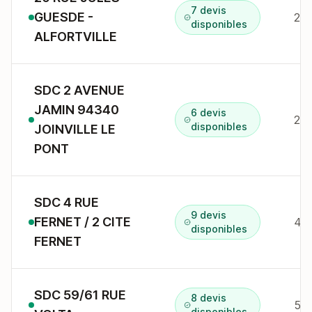
7 devis
GUESDE -
20 
disponibles
ALFORTVILLE
SDC 2 AVENUE
JAMIN 94340
6 devis
2 a
disponibles
JOINVILLE LE
PONT
SDC 4 RUE
9 devis
FERNET / 2 CITE
4 r
disponibles
FERNET
SDC 59/61 RUE
8 devis
59 
disponibles