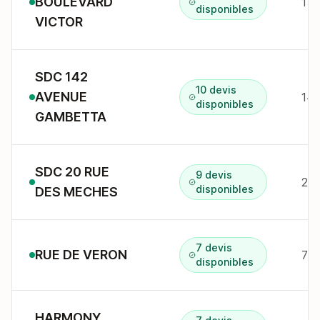
BOULEVARD
15b
disponibles
VICTOR
SDC 142
10 devis
AVENUE
142
disponibles
GAMBETTA
SDC 20 RUE
9 devis
20 
disponibles
DES MECHES
7 devis
RUE DE VERON
72 
disponibles
HARMONY