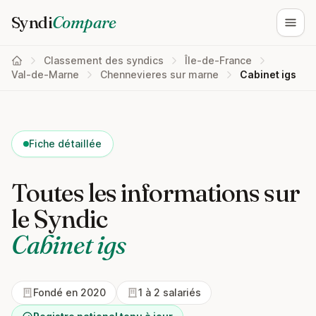
Syndi
Compare
Ouvri
Classement des syndics
Île-de-France
Val-de-Marne
Chennevieres sur marne
Cabinet igs
Fiche détaillée
Toutes les informations sur
le Syndic
Cabinet igs
Fondé en 2020
1 à 2 salariés