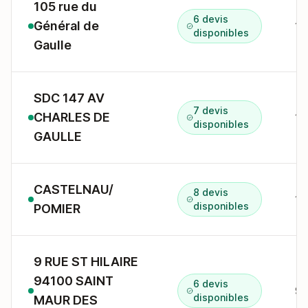
105 rue du
6 devis
Général de
disponibles
Gaulle
SDC 147 AV
7 devis
CHARLES DE
disponibles
GAULLE
CASTELNAU/
8 devis
13
disponibles
POMIER
9 RUE ST HILAIRE
94100 SAINT
6 devis
disponibles
MAUR DES