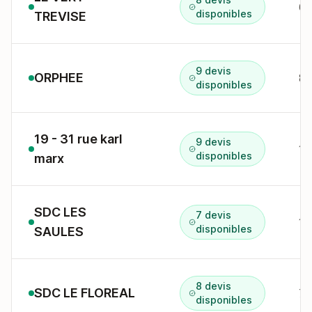
disponibles
TREVISE
9 devis
ORPHEE
disponibles
19 - 31 rue karl
9 devis
disponibles
marx
SDC LES
7 devis
19
disponibles
SAULES
8 devis
SDC LE FLOREAL
7 
disponibles