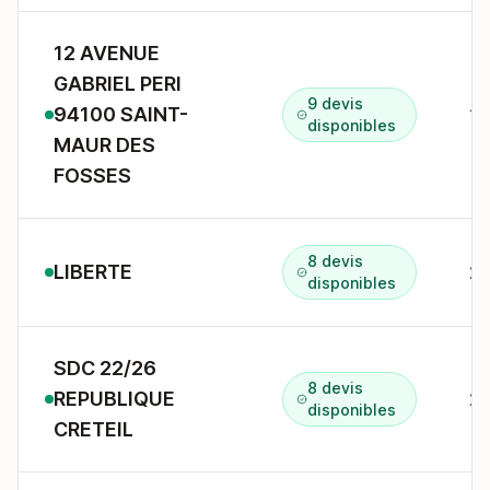
12 AVENUE
GABRIEL PERI
9 devis
94100 SAINT-
disponibles
MAUR DES
FOSSES
8 devis
LIBERTE
22
disponibles
SDC 22/26
8 devis
REPUBLIQUE
22
disponibles
CRETEIL