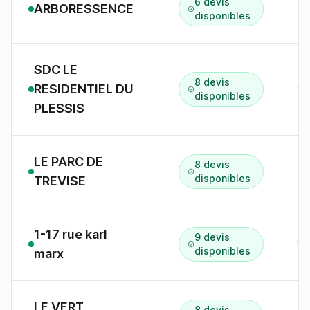
6 devis
ARBORESSENCE
51
disponibles
SDC LE
8 devis
RESIDENTIEL DU
2 
disponibles
PLESSIS
LE PARC DE
8 devis
56
disponibles
TREVISE
1-17 rue karl
9 devis
1 
disponibles
marx
LE VERT
8 devis