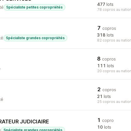
477
lots
té
Spécialiste petites copropriétés
78 copros au nation
7
copros
318
lots
té
Spécialiste grandes copropriétés
82 copros au nation
8
copros
111
lots
é
20 copros au nation
2
copros
21
lots
té
25 copros au nation
1
copro
RATEUR JUDICIAIRE
10
lots
é
Spécialiste grandes copropriétés