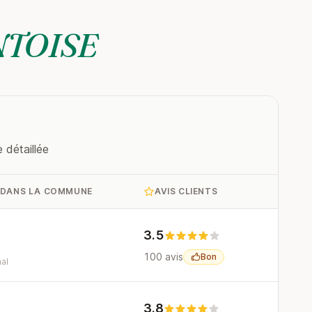
TOISE
 détaillée
 DANS LA COMMUNE
AVIS CLIENTS
3.5
100 avis
Bon
al
3.8