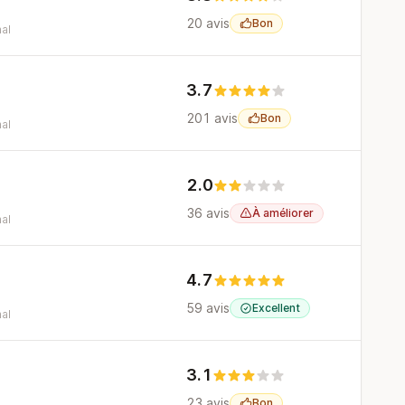
20 avis
Bon
al
3.7
201 avis
Bon
al
2.0
36 avis
À améliorer
al
4.7
59 avis
Excellent
al
3.1
23 avis
Bon