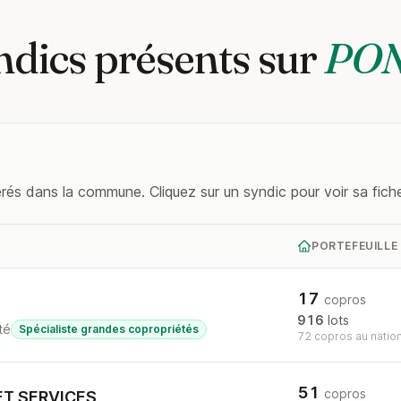
ndics présents sur
PON
rés dans la commune. Cliquez sur un syndic pour voir sa fiche
PORTEFEUILLE
17
copros
916
lots
té
Spécialiste grandes copropriétés
72 copros au nation
51
copros
ET SERVICES