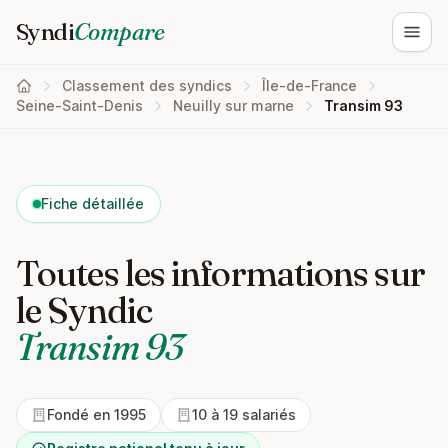
Syndi
Compare
Ouvri
Classement des syndics
Île-de-France
Seine-Saint-Denis
Neuilly sur marne
Transim 93
Fiche détaillée
Toutes les informations sur
le Syndic
Transim 93
Fondé en 1995
10 à 19 salariés