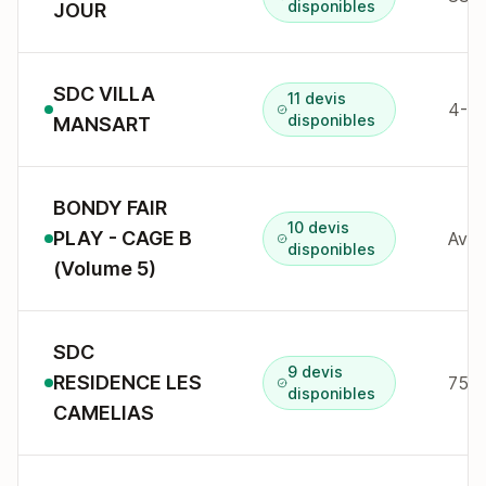
disponibles
JOUR
SDC VILLA
11 devis
disponibles
MANSART
BONDY FAIR
10 devis
PLAY - CAGE B
disponibles
(Volume 5)
SDC
9 devis
RESIDENCE LES
75 a
disponibles
CAMELIAS