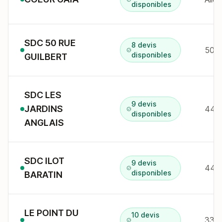
disponibles
SDC 50 RUE
8 devis
50 r
disponibles
GUILBERT
SDC LES
9 devis
JARDINS
44 a
disponibles
ANGLAIS
SDC ILOT
9 devis
44 a
disponibles
BARATIN
LE POINT DU
10 devis
33 a