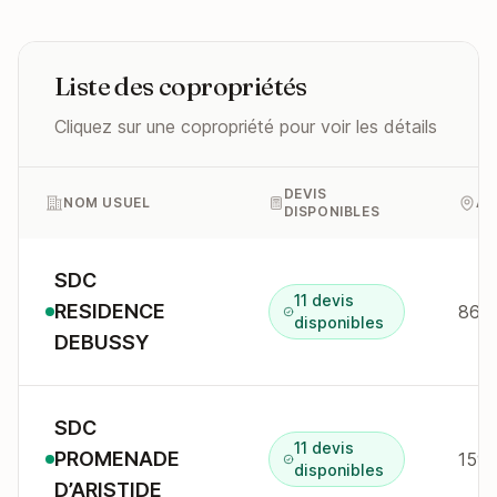
Liste des copropriétés
Cliquez sur une copropriété pour voir les détails
DEVIS
NOM USUEL
AD
DISPONIBLES
SDC
11 devis
RESIDENCE
disponibles
DEBUSSY
SDC
11 devis
PROMENADE
disponibles
D’ARISTIDE