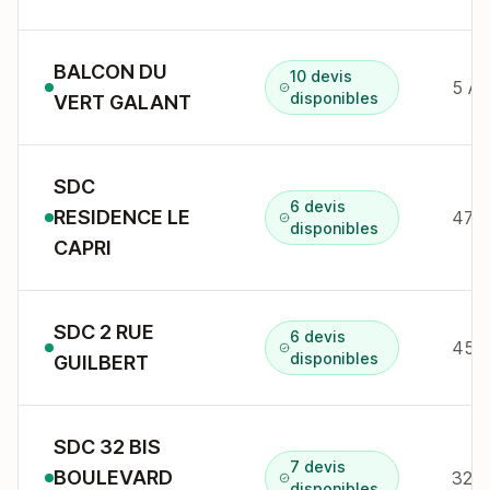
BALCON DU
10 devis
5 Av
disponibles
VERT GALANT
SDC
6 devis
RESIDENCE LE
47 a
disponibles
CAPRI
SDC 2 RUE
6 devis
45 
disponibles
GUILBERT
SDC 32 BIS
7 devis
BOULEVARD
32B
disponibles