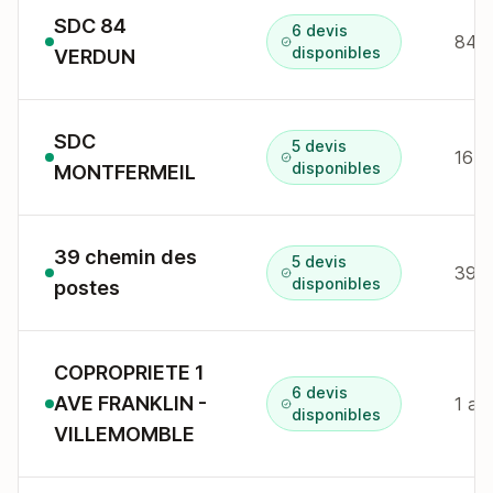
SDC 84
6 devis
84 a
disponibles
VERDUN
SDC
5 devis
disponibles
MONTFERMEIL
39 chemin des
5 devis
disponibles
postes
COPROPRIETE 1
6 devis
AVE FRANKLIN -
1 av
disponibles
VILLEMOMBLE