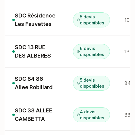
SDC Résidence
5 devis
10 r
disponibles
Les Fauvettes
SDC 13 RUE
6 devis
13 r
disponibles
DES ALBERES
SDC 84 86
5 devis
disponibles
Allee Robillard
SDC 33 ALLEE
4 devis
33 a
disponibles
GAMBETTA