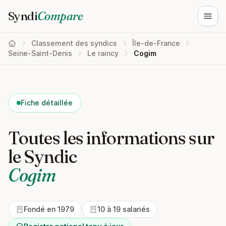
Syndi
Compare
Ouvri
Classement des syndics
Île-de-France
Seine-Saint-Denis
Le raincy
Cogim
Fiche détaillée
Toutes les informations sur
le Syndic
Cogim
Fondé en 1979
10 à 19 salariés