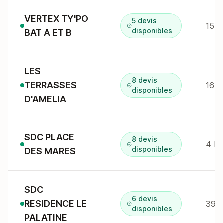
VERTEX TY'PO
5 devis
15 r
disponibles
BAT A ET B
LES
8 devis
TERRASSES
disponibles
D'AMELIA
SDC PLACE
8 devis
4 Ru
disponibles
DES MARES
SDC
6 devis
RESIDENCE LE
39 a
disponibles
PALATINE