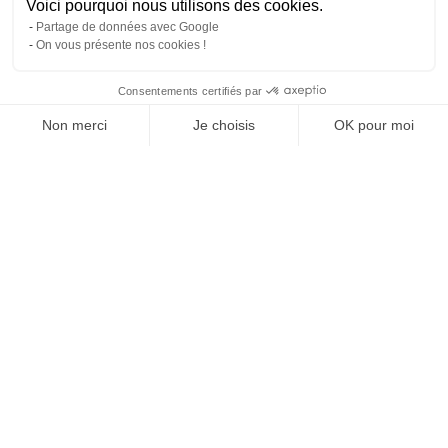
Voici pourquoi nous utilisons des cookies.
Partage de données avec Google
On vous présente nos cookies !
Consentements certifiés par
Comparer avec d'autres syndics
Non merci
Je choisis
OK pour moi
Axeptio consent
Plateforme de Gestion du Consentement : Personnalisez vos O
Notre plateforme vous permet d'adapter et de gérer vos paramètr