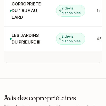
COPROPRIETE
2 devis
DU 1 RUE AU
1 r a
disponibles
LARD
LES JARDINS
2 devis
disponibles
DU PRIEURE III
Avis des copropriétaires