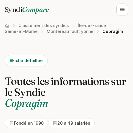
Syndi
Compare
Ouvri
Classement des syndics
Île-de-France
Seine-et-Marne
Montereau fault yonne
Copragim
Fiche détaillée
Toutes les informations sur
le Syndic
Copragim
Fondé en 1990
20 à 49 salariés