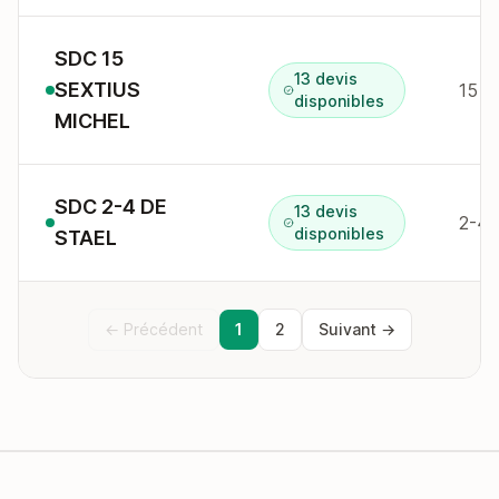
SDC 15
13 devis
SEXTIUS
15 r
disponibles
MICHEL
SDC 2-4 DE
13 devis
2-4 
disponibles
STAEL
← Précédent
1
2
Suivant →