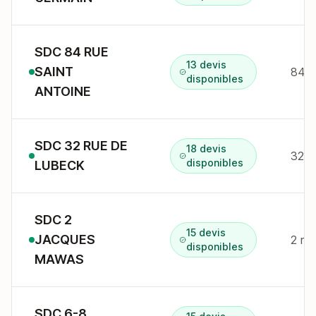
SDC 84 RUE
13 devis
SAINT
84 R
disponibles
ANTOINE
SDC 32 RUE DE
18 devis
32 r
disponibles
LUBECK
SDC 2
15 devis
JACQUES
2 r 
disponibles
MAWAS
SDC 6-8