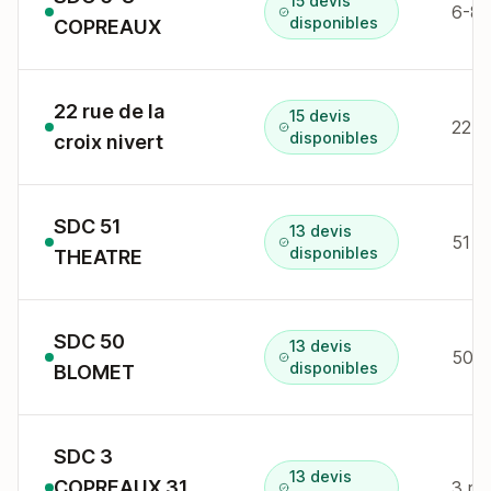
15 devis
6-8 
disponibles
COPREAUX
22 rue de la
15 devis
22 r 
disponibles
croix nivert
SDC 51
13 devis
51 R
disponibles
THEATRE
SDC 50
13 devis
50 r
disponibles
BLOMET
SDC 3
13 devis
COPREAUX 31
3 r 