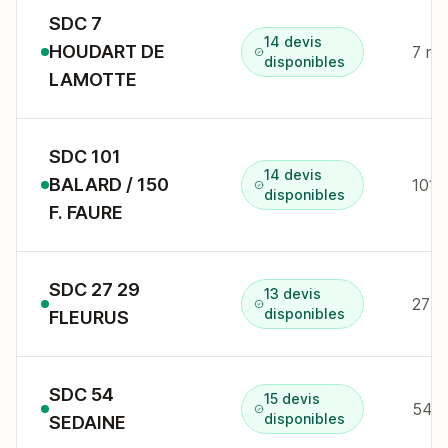
SDC 7
14 devis
HOUDART DE
7 r 
disponibles
LAMOTTE
SDC 101
14 devis
BALARD / 150
101 
disponibles
F. FAURE
SDC 27 29
13 devis
27-2
disponibles
FLEURUS
SDC 54
15 devis
54 r
disponibles
SEDAINE