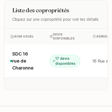
Liste des copropriétés
Cliquez sur une copropriété pour voir les détails
DEVIS
NOM USUEL
ADRESSE
DISPONIBLES
SDC 16
17 devis
rue de
16 Rue de
disponibles
Charonne