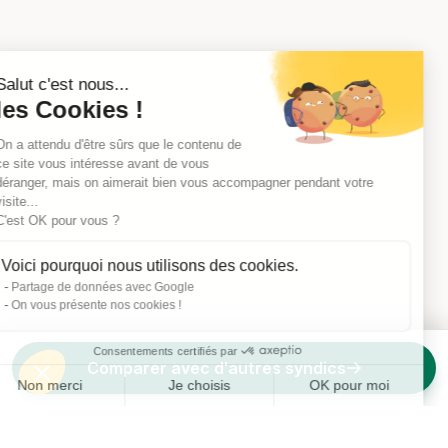
Salut c'est nous...
les Cookies !
On a attendu d'être sûrs que le contenu de
ce site vous intéresse avant de vous
déranger, mais on aimerait bien vous accompagner pendant votre
visite...
C'est OK pour vous ?
Voici pourquoi nous utilisons des cookies.
Partage de données avec Google
On vous présente nos cookies !
Consentements certifiés par
Comparer avec d'autres syndics
Non merci
Je choisis
OK pour moi
Axeptio consent
Plateforme de Gestion du Consentement : Personnalisez vos O
Notre plateforme vous permet d'adapter et de gérer vos paramètr