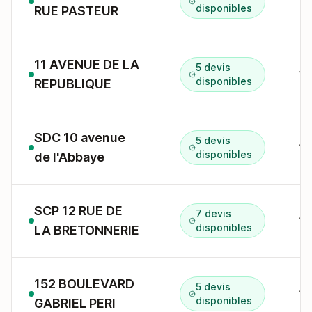
11
disponibles
RUE PASTEUR
11 AVENUE DE LA
5 devis
11
disponibles
REPUBLIQUE
SDC 10 avenue
5 devis
10
disponibles
de l'Abbaye
SCP 12 RUE DE
7 devis
disponibles
LA BRETONNERIE
152 BOULEVARD
5 devis
15
disponibles
GABRIEL PERI