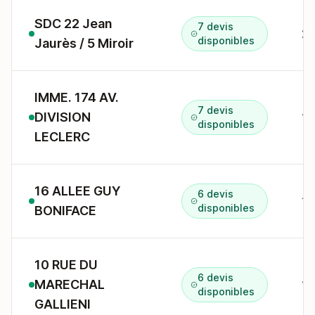
SDC 22 Jean
7 devis
22
disponibles
Jaurès / 5 Miroir
IMME. 174 AV.
7 devis
DIVISION
17
disponibles
LECLERC
16 ALLEE GUY
6 devis
16
disponibles
BONIFACE
10 RUE DU
6 devis
MARECHAL
disponibles
GALLIENI