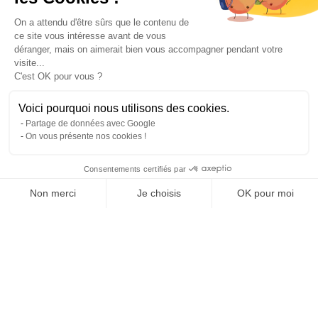
On a attendu d'être sûrs que le contenu de
ce site vous intéresse avant de vous
déranger, mais on aimerait bien vous accompagner pendant votre
visite...
C'est OK pour vous ?
Voici pourquoi nous utilisons des cookies.
Partage de données avec Google
On vous présente nos cookies !
Consentements certifiés par
Comparer avec d'autres syndics
Non merci
Je choisis
OK pour moi
Axeptio consent
Plateforme de Gestion du Consentement : Personnalisez vos O
Notre plateforme vous permet d'adapter et de gérer vos paramètr