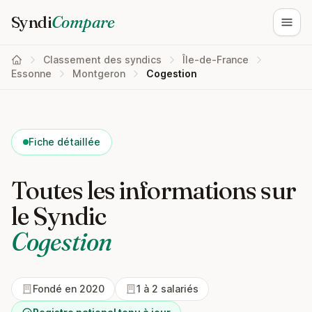
Syndi
Compare
Ouvri
Classement des syndics
Île-de-France
Essonne
Montgeron
Cogestion
Fiche détaillée
Toutes les informations sur
le Syndic
Cogestion
Fondé en 2020
1 à 2 salariés