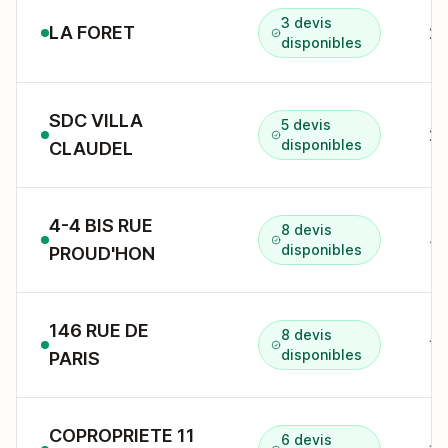
3 devis
LA FORET
2 
disponibles
SDC VILLA
5 devis
disponibles
CLAUDEL
4-4 BIS RUE
8 devis
disponibles
PROUD'HON
146 RUE DE
8 devis
disponibles
PARIS
COPROPRIETE 11
6 devis