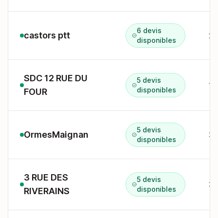
6 devis
castors ptt
disponibles
SDC 12 RUE DU
5 devis
12
disponibles
FOUR
5 devis
OrmesMaignan
36
disponibles
3 RUE DES
5 devis
3 
disponibles
RIVERAINS