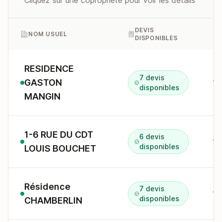
Cliquez sur une copropriété pour voir les détails
DEVIS
NOM USUEL
DISPONIBLES
RESIDENCE
7 devis
GASTON
16
disponibles
MANGIN
1-6 RUE DU CDT
6 devis
disponibles
LOUIS BOUCHET
Résidence
7 devis
14
disponibles
CHAMBERLIN