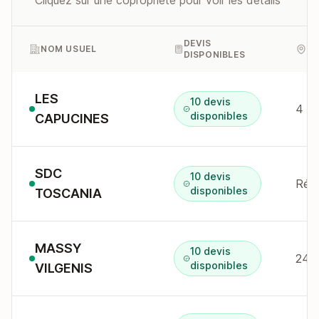
Cliquez sur une copropriété pour voir les détails
DEVIS
NOM USUEL
A
DISPONIBLES
LES
10 devis
4 r 
disponibles
CAPUCINES
SDC
10 devis
Rés
disponibles
TOSCANIA
MASSY
10 devis
24-3
disponibles
VILGENIS