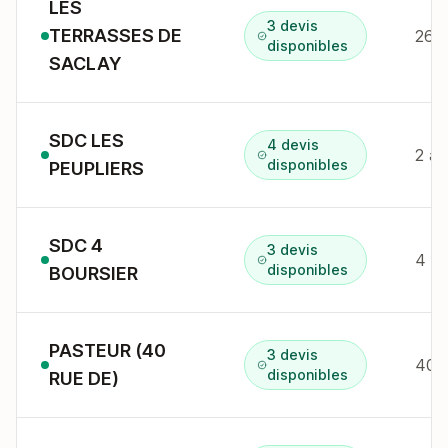
LES
3 devis
TERRASSES DE
26 r
disponibles
SACLAY
SDC LES
4 devis
2 av
disponibles
PEUPLIERS
SDC 4
3 devis
4 r 
disponibles
BOURSIER
PASTEUR (40
3 devis
40 r
disponibles
RUE DE)