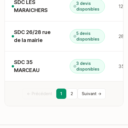
SDC LES
3 devis
12 r
disponibles
MARAICHERS
SDC 26/28 rue
5 devis
28 r
disponibles
de la mairie
SDC 35
3 devis
35 r
disponibles
MARCEAU
← Précédent
1
2
Suivant →