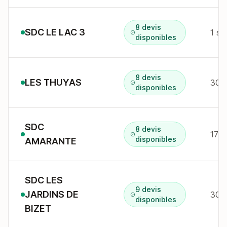
8 devis
SDC LE LAC 3
1 sq
disponibles
8 devis
LES THUYAS
30 r
disponibles
SDC
8 devis
17 
disponibles
AMARANTE
SDC LES
9 devis
JARDINS DE
30 r
disponibles
BIZET