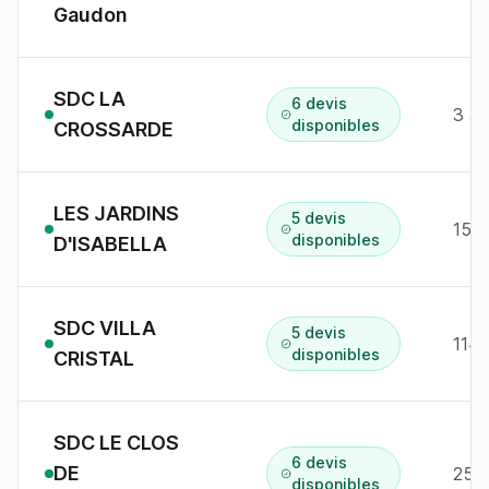
Gaudon
SDC LA
6 devis
disponibles
CROSSARDE
LES JARDINS
5 devis
15 a
disponibles
D'ISABELLA
SDC VILLA
5 devis
114 
disponibles
CRISTAL
SDC LE CLOS
6 devis
DE
25 c
disponibles