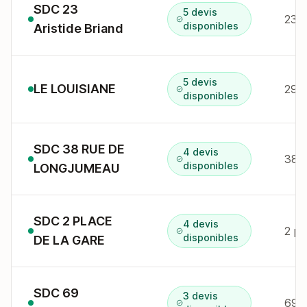
SDC 23
5 devis
23 a
disponibles
Aristide Briand
5 devis
LE LOUISIANE
disponibles
SDC 38 RUE DE
4 devis
38 r
disponibles
LONGJUMEAU
SDC 2 PLACE
4 devis
2 pl
disponibles
DE LA GARE
SDC 69
3 devis
69 a