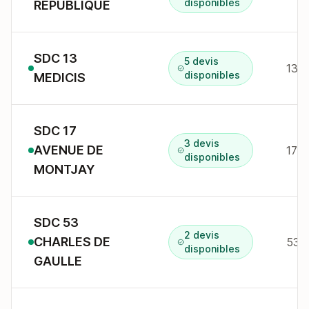
disponibles
REPUBLIQUE
SDC 13
5 devis
13 r
disponibles
MEDICIS
SDC 17
3 devis
AVENUE DE
17 a
disponibles
MONTJAY
SDC 53
2 devis
CHARLES DE
disponibles
GAULLE