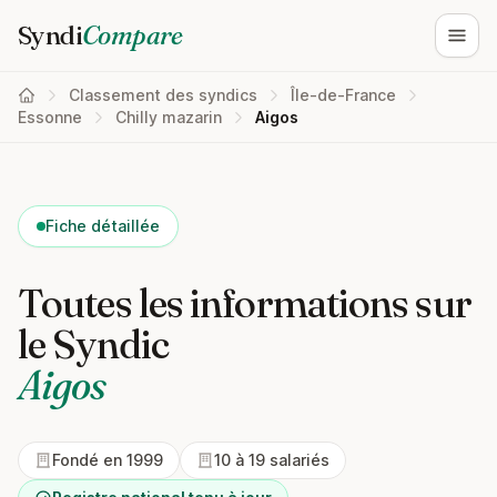
Syndi
Compare
Ouvri
Classement des syndics
Île-de-France
Essonne
Chilly mazarin
Aigos
Fiche détaillée
Toutes les informations sur
le Syndic
Aigos
Fondé en 1999
10 à 19 salariés