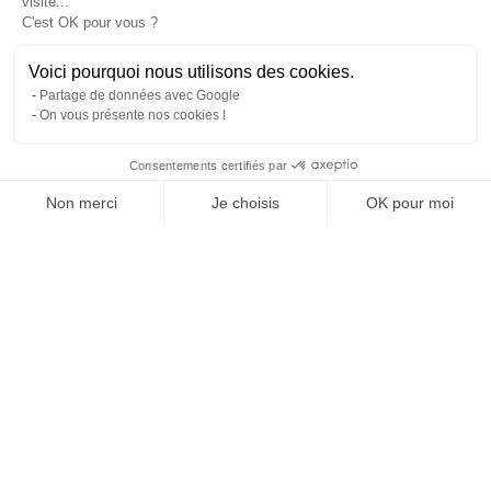
visite...
C'est OK pour vous ?
Voici pourquoi nous utilisons des cookies.
Partage de données avec Google
On vous présente nos cookies !
Consentements certifiés par
Comparer avec d'autres syndics
Non merci
Je choisis
OK pour moi
Axeptio consent
Plateforme de Gestion du Consentement : Personnalisez vos O
Notre plateforme vous permet d'adapter et de gérer vos paramètr