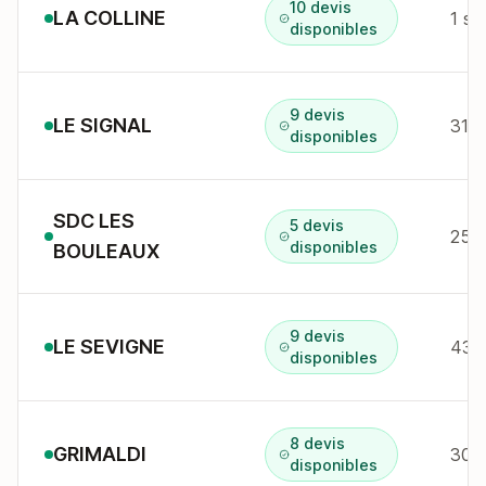
10 devis
LA COLLINE
1 sq
disponibles
9 devis
LE SIGNAL
disponibles
SDC LES
5 devis
disponibles
BOULEAUX
9 devis
LE SEVIGNE
disponibles
8 devis
GRIMALDI
30 r
disponibles