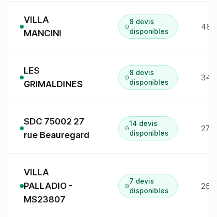
VILLA
8 devis
disponibles
MANCINI
LES
8 devis
disponibles
GRIMALDINES
SDC 75002 27
14 devis
27 r
disponibles
rue Beauregard
VILLA
7 devis
PALLADIO -
269 
disponibles
MS23807