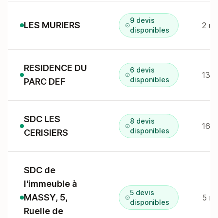
9 devis
LES MURIERS
2 r 
disponibles
RESIDENCE DU
6 devis
13 a
disponibles
PARC DEF
SDC LES
8 devis
16 r
disponibles
CERISIERS
SDC de
l'immeuble à
5 devis
MASSY, 5,
5 rl
disponibles
Ruelle de