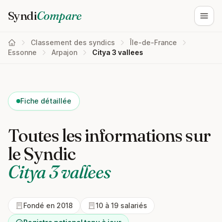
Syndi
Compare
Ouvri
Classement des syndics
Île-de-France
Essonne
Arpajon
Citya 3 vallees
Fiche détaillée
Toutes les informations sur
le Syndic
Citya 3 vallees
Fondé en 2018
10 à 19 salariés