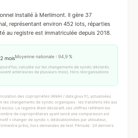
el installé à Merlimont. Il gère 37
al, représentant environ 452 lots, réparties
é au registre est immatriculée depuis 2018.
Moyenne nationale : 94,9 %
12 mois
aujourd'hui, calculée sur les changements de syndic déclarés
ouvent antérieures de plusieurs mois). Hors réorganisations
iculation des copropriétés (ANAH / data.gouv.fr), actualisées
 les changements de syndic organiques : les transferts liés aux
exclus. Le registre étant déclaratif, ces chiffres reflètent les
Le nombre de copropriétaires ayant lancé une comparaison est
tif « changer de syndic », dédoublonnées par utilisateur,
trimestre près), hors demandes de test. Période : 24 derniers