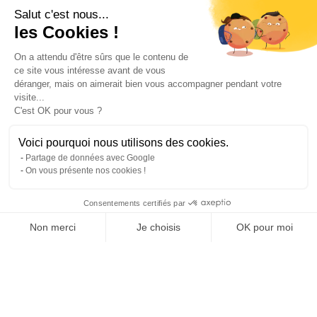
Salut c'est nous...
les Cookies !
On a attendu d'être sûrs que le contenu de
ce site vous intéresse avant de vous
déranger, mais on aimerait bien vous accompagner pendant votre
visite...
C'est OK pour vous ?
Voici pourquoi nous utilisons des cookies.
Partage de données avec Google
On vous présente nos cookies !
Consentements certifiés par
Comparer avec d'autres syndics
Non merci
Je choisis
OK pour moi
Axeptio consent
Plateforme de Gestion du Consentement : Personnalisez vos O
Notre plateforme vous permet d'adapter et de gérer vos paramètr