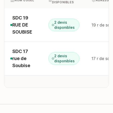
NOM USUEL
ADRESSE
DISPONIBLES
SDC 19
2 devis
RUE DE
19 r de so
disponibles
SOUBISE
SDC 17
2 devis
rue de
17 r de so
disponibles
Soubise