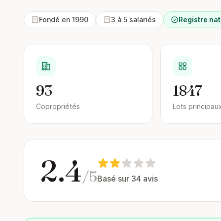
Fondé en 1990
3 à 5 salariés
Registre nat
93
1847
Copropriétés
Lots principau
2.4
/5
Basé sur 34 avis