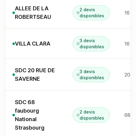
ALLEE DE LA
2 devis
16 al
disponibles
ROBERTSEAU
3 devis
VILLA CLARA
disponibles
SDC 20 RUE DE
3 devis
20 R
disponibles
SAVERNE
SDC 68
faubourg
2 devis
disponibles
National
Strasbourg