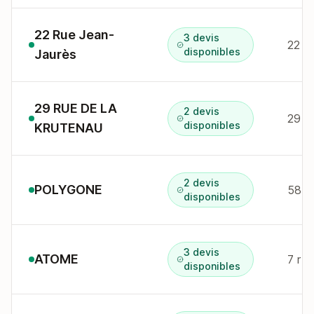
22 Rue Jean-
3 devis
22 R
disponibles
Jaurès
29 RUE DE LA
2 devis
29 r
disponibles
KRUTENAU
2 devis
POLYGONE
58 r
disponibles
3 devis
ATOME
7 r 
disponibles