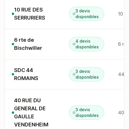
10 RUE DES
3 devis
10 r 
disponibles
SERRURIERS
6 rte de
4 devis
6 rte
disponibles
Bischwiller
SDC 44
3 devis
44 r
disponibles
ROMAINS
40 RUE DU
GENERAL DE
3 devis
40 r
disponibles
GAULLE
VENDENHEIM