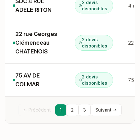
SDC 4 RUE
2 devis
4 r a
disponibles
ADELE RITON
22 rue Georges
2 devis
Clémenceau
22 r
disponibles
CHATENOIS
75 AV DE
2 devis
75 a
disponibles
COLMAR
← Précédent
1
2
3
Suivant →