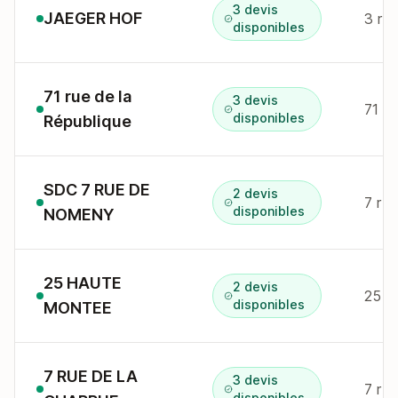
3 devis
JAEGER HOF
3 r 
disponibles
71 rue de la
3 devis
71 r 
disponibles
République
SDC 7 RUE DE
2 devis
7 r 
disponibles
NOMENY
25 HAUTE
2 devis
25 r
disponibles
MONTEE
7 RUE DE LA
3 devis
7 r d
disponibles