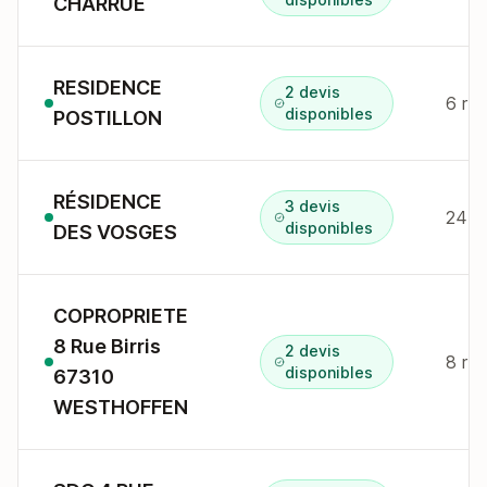
CHARRUE
RESIDENCE
2 devis
6 r 
disponibles
POSTILLON
RÉSIDENCE
3 devis
24 a
disponibles
DES VOSGES
COPROPRIETE
8 Rue Birris
2 devis
8 r b
disponibles
67310
WESTHOFFEN