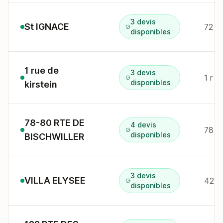
3 devis
St IGNACE
72 r
disponibles
1 rue de
3 devis
1 r k
disponibles
kirstein
78-80 RTE DE
4 devis
78 r
disponibles
BISCHWILLER
3 devis
VILLA ELYSEE
42B 
disponibles