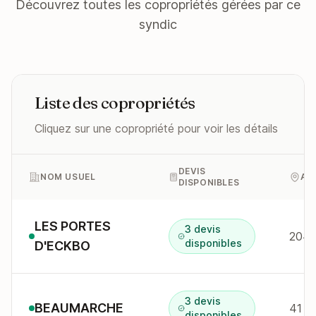
Découvrez toutes les copropriétés gérées par ce
syndic
Liste des copropriétés
Cliquez sur une copropriété pour voir les détails
DEVIS
NOM USUEL
AD
DISPONIBLES
LES PORTES
3 devis
204 
disponibles
D'ECKBO
3 devis
BEAUMARCHE
41 r
disponibles