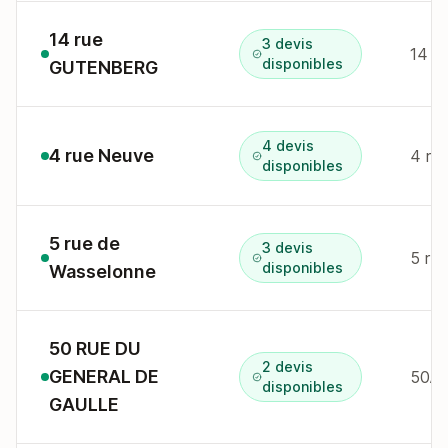
14 rue
3 devis
14 r
disponibles
GUTENBERG
4 devis
4 rue Neuve
4 r 
disponibles
5 rue de
3 devis
5 r 
disponibles
Wasselonne
50 RUE DU
2 devis
GENERAL DE
disponibles
GAULLE