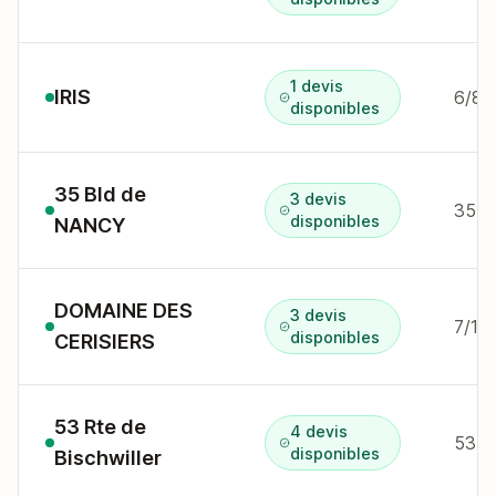
1 devis
IRIS
6/8 r
disponibles
35 Bld de
3 devis
35 b
disponibles
NANCY
DOMAINE DES
3 devis
7/10
disponibles
CERISIERS
53 Rte de
4 devis
53 rt
disponibles
Bischwiller