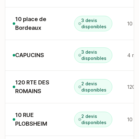
10 place de
3 devis
10 p
disponibles
Bordeaux
3 devis
CAPUCINS
4 r 
disponibles
120 RTE DES
2 devis
120 
disponibles
ROMAINS
10 RUE
2 devis
10 r
disponibles
PLOBSHEIM