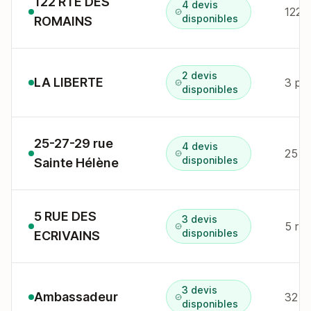
122 RTE DES
4 devis
122 
disponibles
ROMAINS
2 devis
LA LIBERTE
3 pl 
disponibles
25-27-29 rue
4 devis
25 r 
disponibles
Sainte Hélène
5 RUE DES
3 devis
5 r 
disponibles
ECRIVAINS
3 devis
Ambassadeur
32 r
disponibles