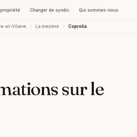
opropriété
Changer de syndic
Qui sommes-nous
lle-et-Vilaine
La meziere
Coprolia
mations sur le