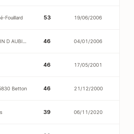
53
é-Fouillard
19/06/2006
46
3B r de l'etang 35250 ST AUBIN D AUBIGNE
04/01/2006
46
17/05/2001
46
35830 Betton
21/12/2000
39
s
06/11/2020