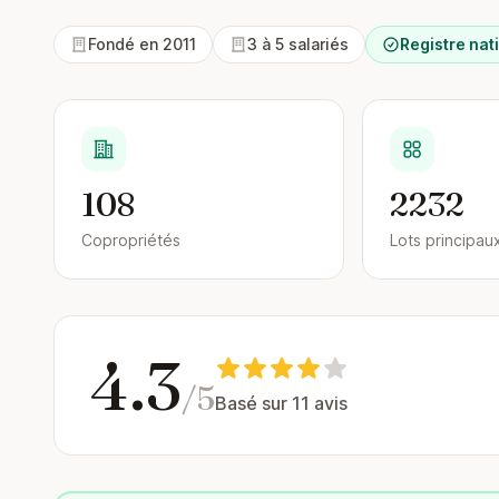
Fondé en 2011
3 à 5 salariés
Registre nati
108
2232
Copropriétés
Lots principau
4.3
/5
Basé sur 11 avis