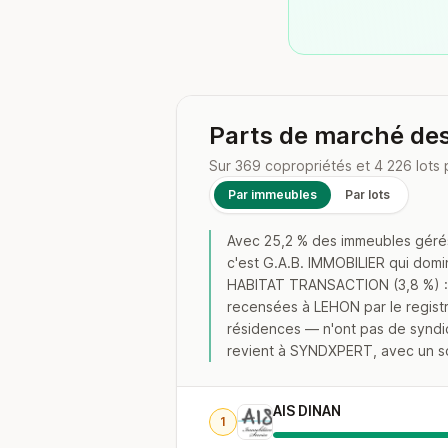
Parts de marché de
Sur 369 copropriétés et 4 226 lots 
Par immeubles
Par lots
Avec 25,2 % des immeubles gérés 
c'est G.A.B. IMMOBILIER qui dom
HABITAT TRANSACTION (3,8 %) : à 
recensées à LEHON par le registr
résidences — n'ont pas de syndic 
revient à SYNDXPERT, avec un so
AIS DINAN
1