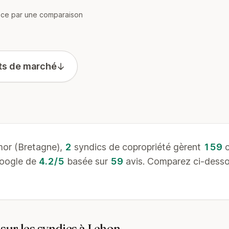
e par une comparaison
ts de marché
or (Bretagne),
2
syndics de copropriété gèrent
159
c
Google de
4.2/5
basée sur
59
avis. Comparez ci-dessou
sur les syndics à Lehon