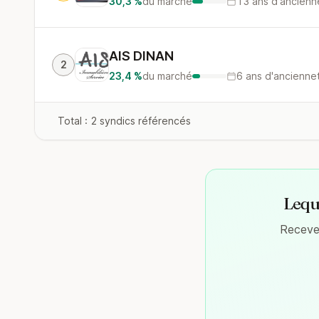
30,3 %
du marché
13 ans d'ancienn
AIS DINAN
2
23,4 %
du marché
6 ans d'ancienne
Total : 2 syndics référencés
Leque
Recevez