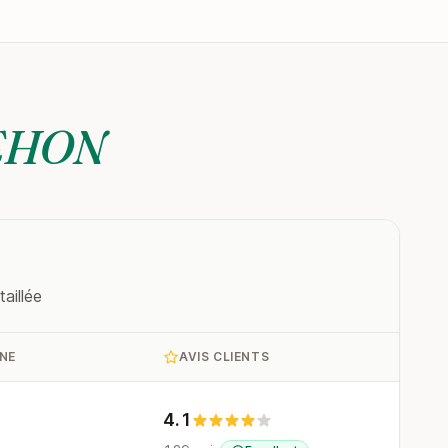
EHON
aillée
NE
AVIS CLIENTS
4.1