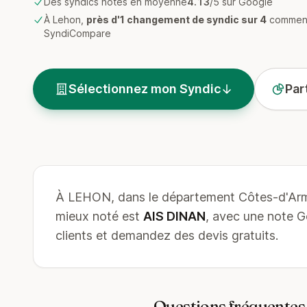
Des syndics notés en moyenne
4.13
/5 sur Google
À Lehon,
près d'1 changement de syndic sur 4
commenc
SyndiCompare
Sélectionnez mon Syndic
Par
À LEHON, dans le département Côtes-d'Arm
mieux noté est
AIS DINAN
, avec une note 
clients et demandez des devis gratuits.
Questions fréquentes 