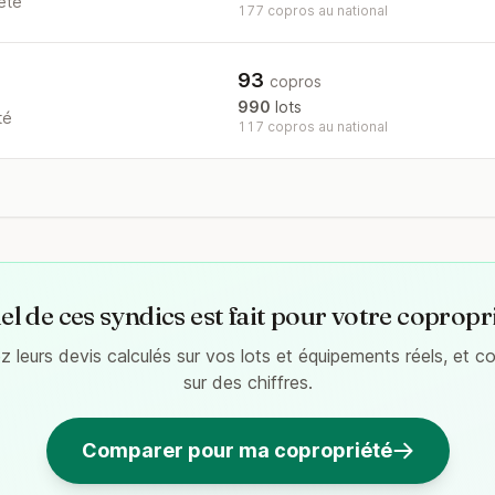
eté
177 copros au national
93
copros
990
lots
té
117 copros au national
l de ces syndics est fait pour votre copropr
 leurs devis calculés sur vos lots et équipements réels, et 
sur des chiffres.
Comparer pour ma copropriété