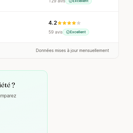
129 avis
Excellent
4.2
59 avis
Excellent
Données mises à jour mensuellement
iété ?
comparez