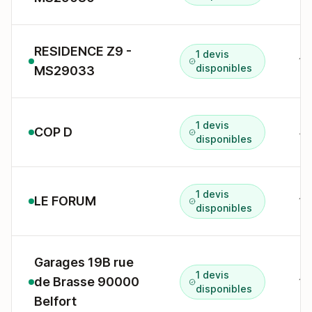
RESIDENCE Z9 -
1 devis
1 
disponibles
MS29033
1 devis
COP D
4 
disponibles
1 devis
LE FORUM
10
disponibles
Garages 19B rue
1 devis
de Brasse 90000
19
disponibles
Belfort