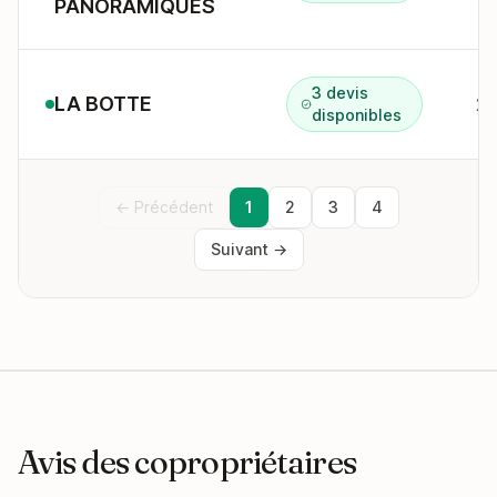
PANORAMIQUES
3 devis
LA BOTTE
2 
disponibles
← Précédent
1
2
3
4
Suivant →
Avis des copropriétaires