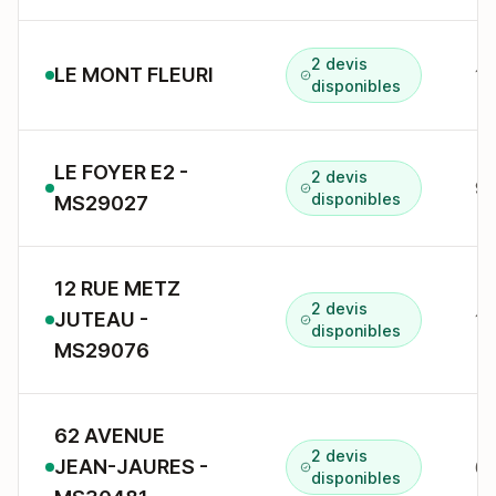
2 devis
LE MONT FLEURI
1 
disponibles
LE FOYER E2 -
2 devis
9 
disponibles
MS29027
12 RUE METZ
2 devis
JUTEAU -
12
disponibles
MS29076
62 AVENUE
2 devis
JEAN-JAURES -
62
disponibles