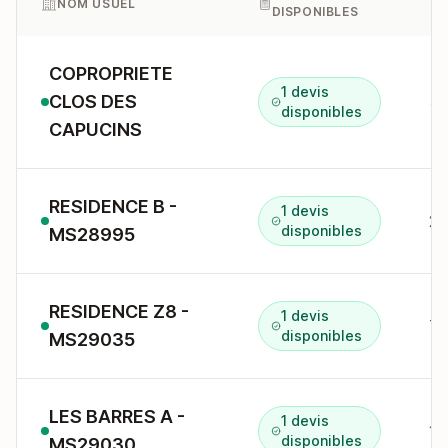
NOM USUEL
DISPONIBLES
COPROPRIETE
1 devis
CLOS DES
5 
disponibles
CAPUCINS
RESIDENCE B -
1 devis
2 
disponibles
MS28995
RESIDENCE Z8 -
1 devis
7 
disponibles
MS29035
LES BARRES A -
1 devis
1 
disponibles
MS29030