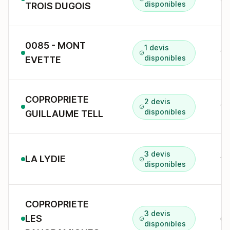
disponibles
TROIS DUGOIS
0085 - MONT
1 devis
1A
disponibles
EVETTE
COPROPRIETE
2 devis
16
disponibles
GUILLAUME TELL
3 devis
LA LYDIE
14
disponibles
COPROPRIETE
3 devis
LES
disponibles