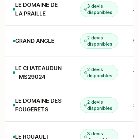
LE DOMAINE DE
3 devis
30
disponibles
LA PRAILLE
2 devis
GRAND ANGLE
9 
disponibles
LE CHATEAUDUN
2 devis
10
disponibles
- MS29024
LE DOMAINE DES
2 devis
2 
disponibles
FOUGERETS
3 devis
LE ROUAULT
9/