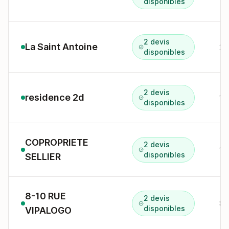
disponibles
2 devis
La Saint Antoine
2-
disponibles
2 devis
residence 2d
1 
disponibles
COPROPRIETE
2 devis
1 
disponibles
SELLIER
8-10 RUE
2 devis
8-
disponibles
VIPALOGO