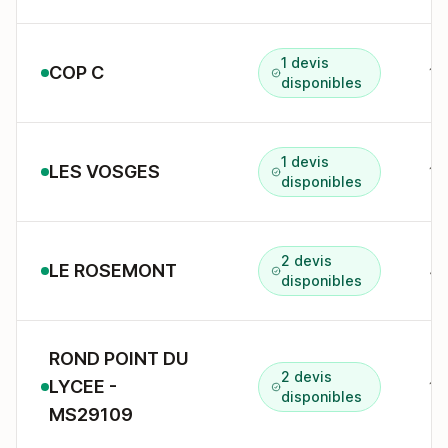
1 devis
COP C
17
disponibles
1 devis
LES VOSGES
12
disponibles
2 devis
LE ROSEMONT
4/
disponibles
ROND POINT DU
2 devis
LYCEE -
15
disponibles
MS29109