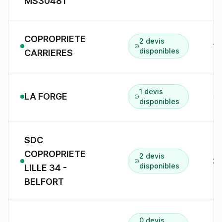
MS30481
COPROPRIETE
2 devis
15
disponibles
CARRIERES
1 devis
LA FORGE
5B
disponibles
SDC
COPROPRIETE
2 devis
34
disponibles
LILLE 34 -
BELFORT
0 devis