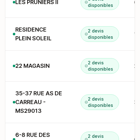
LES PRUNIERS II
6D
disponibles
RESIDENCE
2 devis
15
disponibles
PLEIN SOLEIL
2 devis
22 MAGASIN
22
disponibles
35-37 RUE AS DE
2 devis
CARREAU -
35
disponibles
MS29013
6-8 RUE DES
2 devis
6 