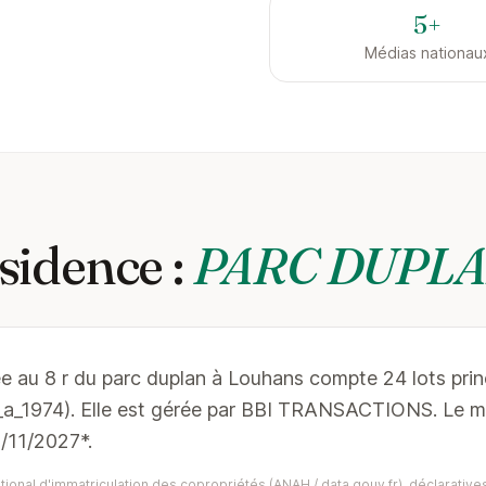
5+
Médias nationau
sidence :
PARC DUPLA
ée au 8 r du parc duplan à Louhans compte 24 lots pri
1_a_1974). Elle est gérée par BBI TRANSACTIONS. Le 
2/11/2027*.
ional d'immatriculation des copropriétés (ANAH / data.gouv.fr), déclaratives