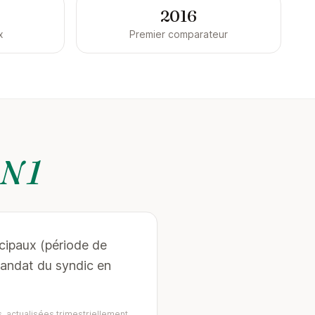
2016
x
Premier comparateur
N 1
ncipaux (période de
mandat du syndic en
, actualisées trimestriellement.