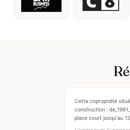
Ré
Cette copropriété situ
construction : de_196
place court jusqu'au 1
* Données issues du registre nat