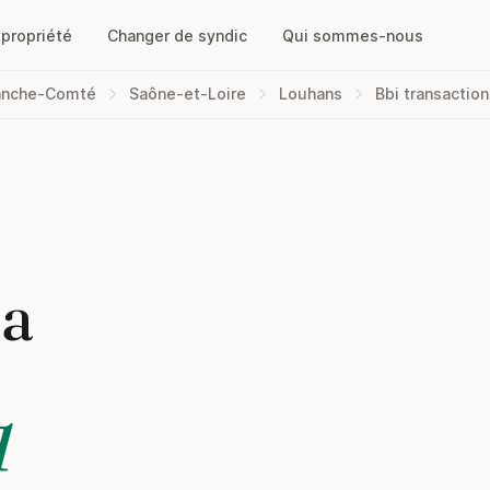
opropriété
Changer de syndic
Qui sommes-nous
anche-Comté
Saône-et-Loire
Louhans
Bbi transaction
la
1