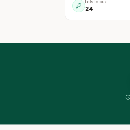
Lots totaux
24