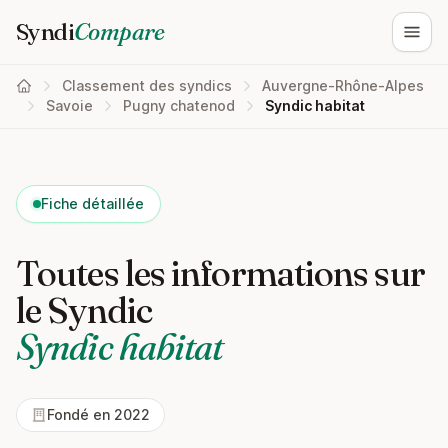
Syndi
Compare
Ouvri
Classement des syndics
Auvergne-Rhône-Alpes
Savoie
Pugny chatenod
Syndic habitat
Fiche détaillée
Toutes les informations sur
le Syndic
Syndic habitat
Fondé en 2022