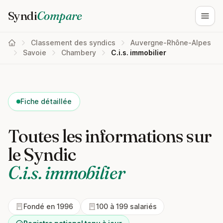
Syndi
Compare
Ouvri
Classement des syndics
Auvergne-Rhône-Alpes
Savoie
Chambery
C.i.s. immobilier
Fiche détaillée
Toutes les informations sur
le Syndic
C.i.s. immobilier
Fondé en 1996
100 à 199 salariés