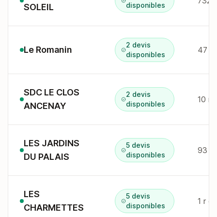
7321
disponibles
SOLEIL
2 devis
Le Romanin
47 av
disponibles
SDC LE CLOS
2 devis
10 r 
disponibles
ANCENAY
LES JARDINS
5 devis
93 q
disponibles
DU PALAIS
LES
5 devis
1 r 
disponibles
CHARMETTES