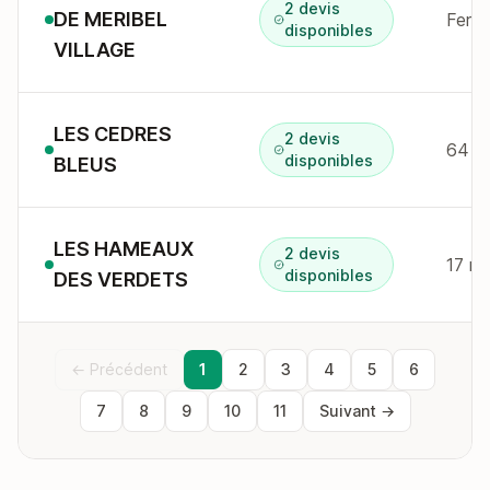
2 devis
DE MERIBEL
disponibles
VILLAGE
LES CEDRES
2 devis
64 r 
disponibles
BLEUS
LES HAMEAUX
2 devis
17 rt
disponibles
DES VERDETS
← Précédent
1
2
3
4
5
6
7
8
9
10
11
Suivant →