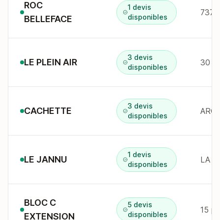
ROC
1 devis
7370
disponibles
BELLEFACE
3 devis
LE PLEIN AIR
disponibles
3 devis
CACHETTE
ARC 
disponibles
1 devis
LE JANNU
LA P
disponibles
BLOC C
5 devis
15 p
disponibles
EXTENSION