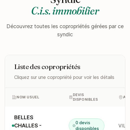
C.i.s. immobilier
Découvrez toutes les copropriétés gérées par ce
syndic
Liste des copropriétés
Cliquez sur une copropriété pour voir les détails
DEVIS
NOM USUEL
AD
DISPONIBLES
BELLES
0 devis
CHALLES -
disponibles