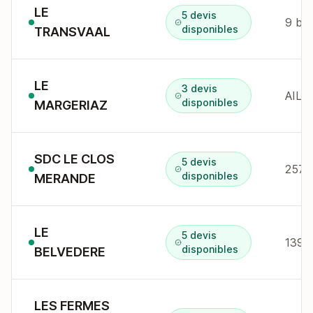
LE
5 devis
9 bd
disponibles
TRANSVAAL
LE
3 devis
AILL
disponibles
MARGERIAZ
SDC LE CLOS
5 devis
257 
disponibles
MERANDE
LE
5 devis
1393
disponibles
BELVEDERE
LES FERMES