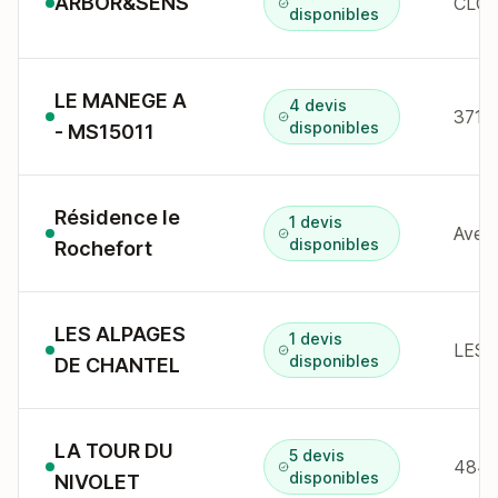
ARBOR&SENS
CLOS
disponibles
LE MANEGE A
4 devis
371 
disponibles
- MS15011
Résidence le
1 devis
Aven
disponibles
Rochefort
LES ALPAGES
1 devis
disponibles
DE CHANTEL
LA TOUR DU
5 devis
484 
disponibles
NIVOLET