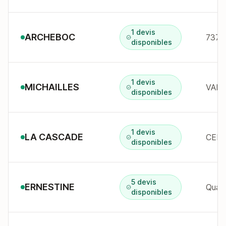
1 devis
ARCHEBOC
7370
disponibles
1 devis
MICHAILLES
VALL
disponibles
1 devis
LA CASCADE
disponibles
5 devis
ERNESTINE
Quai
disponibles