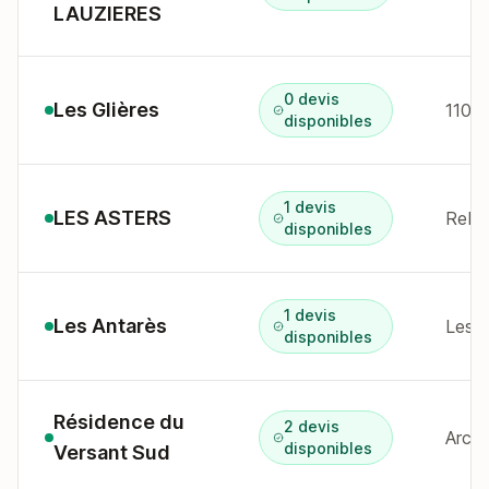
LAUZIERES
0 devis
Les Glières
110 r
disponibles
1 devis
LES ASTERS
disponibles
1 devis
Les Antarès
Les 
disponibles
Résidence du
2 devis
Arc 
disponibles
Versant Sud