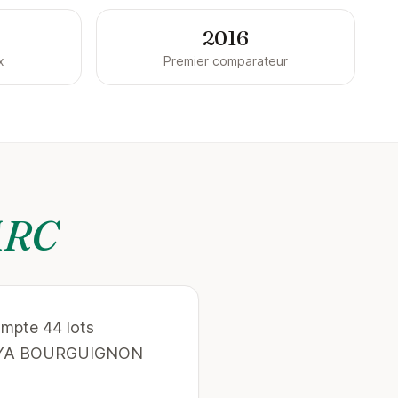
2016
x
Premier comparateur
ARC
ompte 44 lots
r CITYA BOURGUIGNON