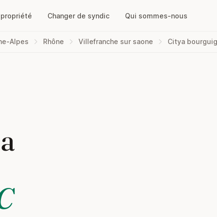
opropriété
Changer de syndic
Qui sommes-nous
ne-Alpes
Rhône
Villefranche sur saone
Citya bourguig
la
C