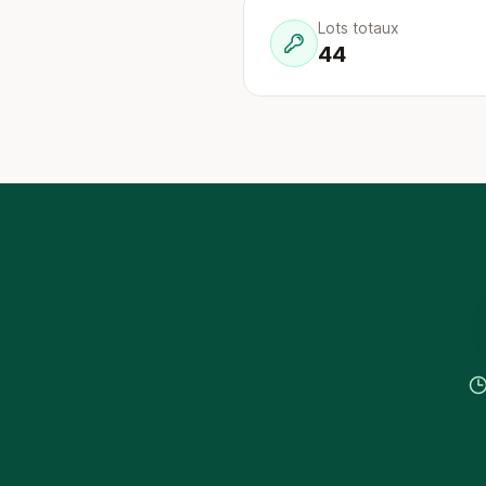
Lots totaux
44