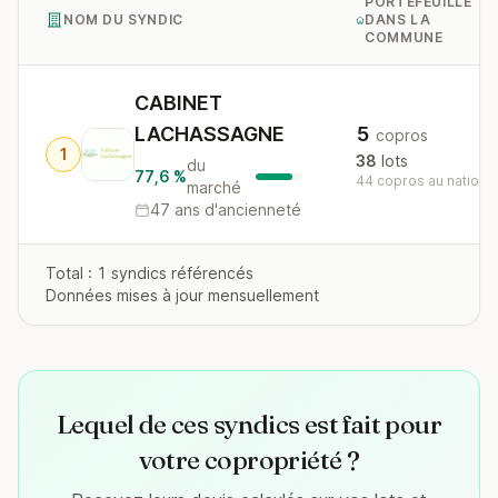
PORTEFEUILLE
NOM DU SYNDIC
DANS LA
COMMUNE
CABINET
LACHASSAGNE
5
copros
1
38
lots
du
77,6 %
44 copros au national
marché
47 ans d'ancienneté
Total : 1 syndics référencés
Données mises à jour mensuellement
Lequel de ces syndics est fait pour
votre copropriété ?