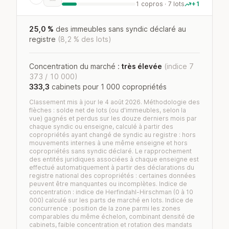
1 copros · 7 lots
+1
25,0 %
des immeubles sans syndic déclaré au
registre
(8,2 % des lots)
Concentration du marché :
très élevée
(indice 7
373 / 10 000)
333,3
cabinets pour 1 000 copropriétés
Classement mis à jour le 4 août 2026. Méthodologie des
flèches : solde net de lots (ou d'immeubles, selon la
vue) gagnés et perdus sur les douze derniers mois par
chaque syndic ou enseigne, calculé à partir des
copropriétés ayant changé de syndic au registre : hors
mouvements internes à une même enseigne et hors
copropriétés sans syndic déclaré. Le rapprochement
des entités juridiques associées à chaque enseigne est
effectué automatiquement à partir des déclarations du
registre national des copropriétés : certaines données
peuvent être manquantes ou incomplètes. Indice de
concentration : indice de Herfindahl-Hirschman (0 à 10
000) calculé sur les parts de marché en lots. Indice de
concurrence : position de la zone parmi les zones
comparables du même échelon, combinant densité de
cabinets, faible concentration et rotation des mandats