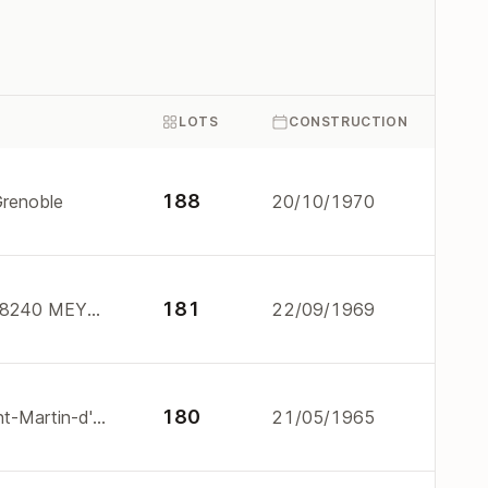
LOTS
CONSTRUCTION
188
Grenoble
20/10/1970
181
1, 3, 5, 7 Avenue du Vercors 38240 MEYLAN
22/09/1969
180
13 r saint-exupery 38400 Saint-Martin-d'Hères
21/05/1965