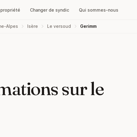
opropriété
Changer de syndic
Qui sommes-nous
ne-Alpes
Isère
Le versoud
Gerimm
mations sur le