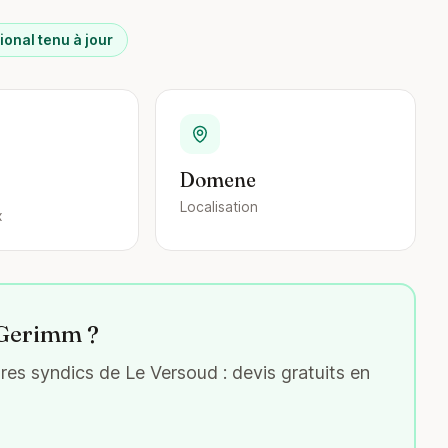
ional tenu à jour
Domene
Localisation
x
 Gerimm ?
es syndics de Le Versoud : devis gratuits en