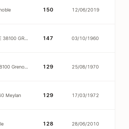
150
noble
12/06/2019
147
38 46 RUE GENERAL FERRIE 38100 GRENOBLE
03/10/1960
129
12-16 r barral de montferrat 38100 Grenoble
25/08/1970
129
240 Meylan
17/03/1972
128
le
28/06/2010