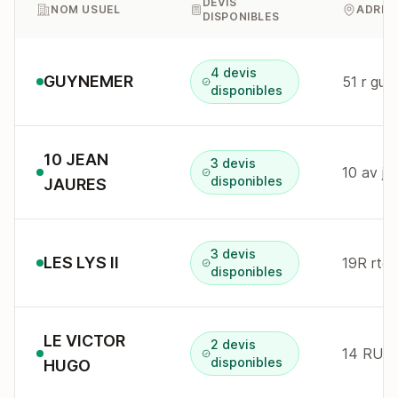
DEVIS
NOM USUEL
ADRES
DISPONIBLES
4 devis
GUYNEMER
51 r gu
disponibles
10 JEAN
3 devis
10 av je
disponibles
JAURES
3 devis
LES LYS II
disponibles
LE VICTOR
2 devis
14 RUE
disponibles
HUGO