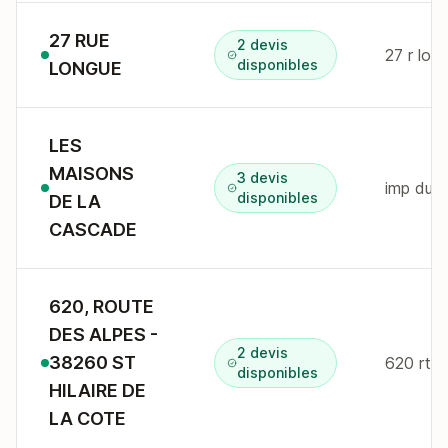
27 RUE
2 devis
27 r lo
disponibles
LONGUE
LES
MAISONS
3 devis
imp du c
disponibles
DE LA
CASCADE
620, ROUTE
DES ALPES -
2 devis
38260 ST
disponibles
HILAIRE DE
LA COTE