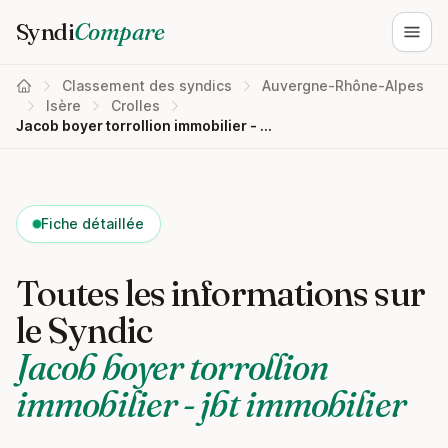
Syndi
Compare
Ouvri
Classement des syndics
Auvergne-Rhône-Alpes
Isère
Crolles
Jacob boyer torrollion immobilier - jbt immobilier
Fiche détaillée
Toutes les informations sur
le Syndic
Jacob boyer torrollion
immobilier - jbt immobilier