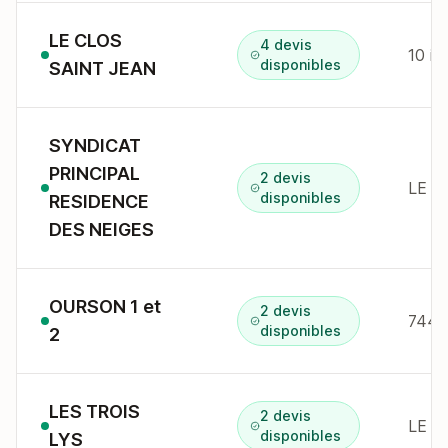
LE CLOS
4 devis
disponibles
SAINT JEAN
SYNDICAT
PRINCIPAL
2 devis
LE V
disponibles
RESIDENCE
DES NEIGES
OURSON 1 et
2 devis
744
disponibles
2
LES TROIS
2 devis
LE P
disponibles
LYS