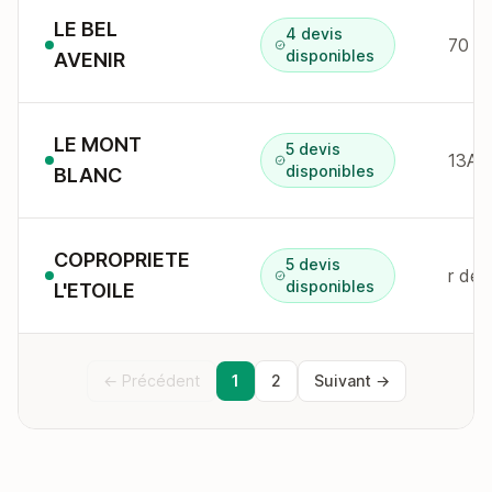
LE BEL
4 devis
70 i
disponibles
AVENIR
LE MONT
5 devis
13A r
disponibles
BLANC
COPROPRIETE
5 devis
r de
disponibles
L'ETOILE
← Précédent
1
2
Suivant →