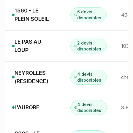
1560 - LE
6 devis
408 r
disponibles
PLEIN SOLEIL
LE PAS AU
2 devis
disponibles
LOUP
NEYROLLES
4 devis
disponibles
(RESIDENCE)
4 devis
L'AURORE
3 RU
disponibles