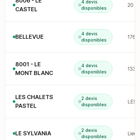
8006 - LE
4 devis
disponibles
CASTEL
4 devis
BELLEVUE
disponibles
8001 - LE
4 devis
133 r
disponibles
MONT BLANC
LES CHALETS
2 devis
LES 
disponibles
PASTEL
2 devis
LE SYLVANIA
Lieu
disponibles