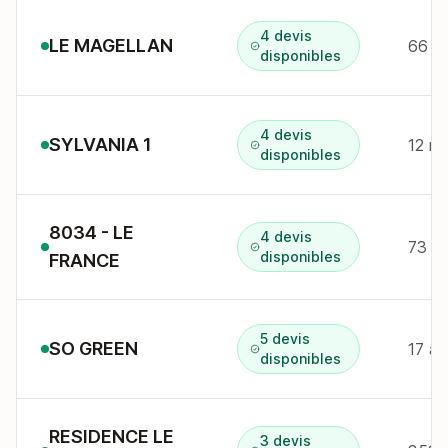
4 devis
LE MAGELLAN
66 r 
disponibles
4 devis
SYLVANIA 1
12 r
disponibles
8034 - LE
4 devis
73 a
disponibles
FRANCE
5 devis
SO GREEN
17 al
disponibles
RESIDENCE LE
3 devis