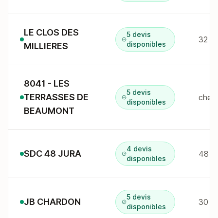
LE CLOS DES
5 devis
32 r 
disponibles
MILLIERES
8041 - LES
5 devis
TERRASSES DE
che 
disponibles
BEAUMONT
4 devis
SDC 48 JURA
48 r 
disponibles
5 devis
JB CHARDON
30 av
disponibles