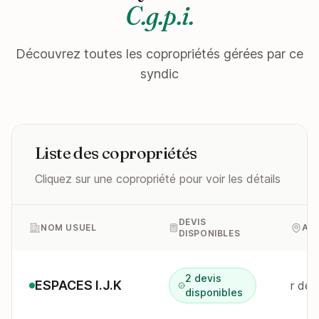
C.g.p.i.
Découvrez toutes les copropriétés gérées par ce
syndic
Liste des copropriétés
Cliquez sur une copropriété pour voir les détails
DEVIS
NOM USUEL
AD
DISPONIBLES
2 devis
ESPACES I.J.K
r des
disponibles