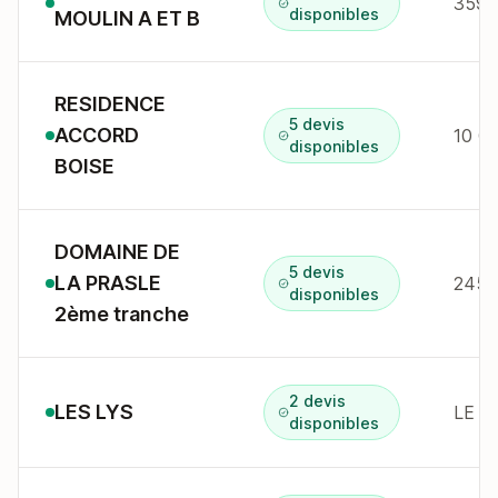
359 
disponibles
MOULIN A ET B
RESIDENCE
5 devis
ACCORD
disponibles
BOISE
DOMAINE DE
5 devis
LA PRASLE
disponibles
2ème tranche
2 devis
LES LYS
LE V
disponibles