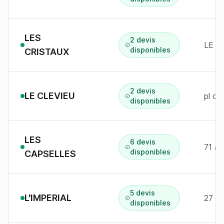
LES
2 devis
LE V
disponibles
CRISTAUX
2 devis
LE CLEVIEU
pl d
disponibles
LES
6 devis
71 al
disponibles
CAPSELLES
5 devis
L'IMPERIAL
27 rt
disponibles