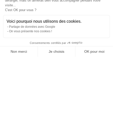
déranger, mais on aimerait bien vous accompagner pendant votre
visite...
C'est OK pour vous ?
Voici pourquoi nous utilisons des cookies.
Partage de données avec Google
On vous présente nos cookies !
Consentements certifiés par
Comparer avec d'autres syndics
Non merci
Je choisis
OK pour moi
Axeptio consent
Plateforme de Gestion du Consentement : Personnalisez vos O
Notre plateforme vous permet d'adapter et de gérer vos paramètr