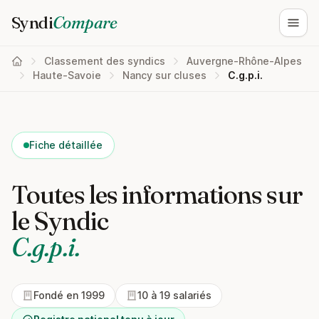
Syndi
Compare
Ouvri
Classement des syndics
Auvergne-Rhône-Alpes
Haute-Savoie
Nancy sur cluses
C.g.p.i.
Fiche détaillée
Toutes les informations sur
le Syndic
C.g.p.i.
Fondé en 1999
10 à 19 salariés