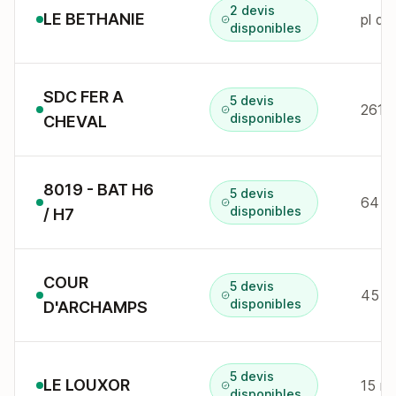
2 devis
LE BETHANIE
pl d
disponibles
SDC FER A
5 devis
disponibles
CHEVAL
8019 - BAT H6
5 devis
64 a
disponibles
/ H7
COUR
5 devis
45 r
disponibles
D'ARCHAMPS
5 devis
LE LOUXOR
15 r 
disponibles