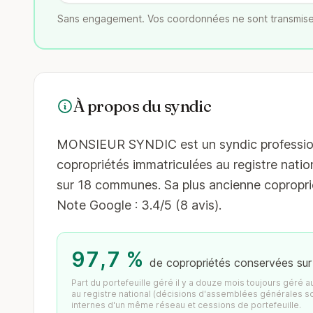
Sans engagement. Vos coordonnées ne sont transmise
À propos du syndic
MONSIEUR SYNDIC est un syndic professionne
copropriétés immatriculées au registre nation
sur 18 communes. Sa plus ancienne coproprié
Note Google : 3.4/5 (8 avis).
97,7 %
de copropriétés conservées sur
Part du portefeuille géré il y a douze mois toujours géré 
au registre national (décisions d'assemblées générales s
internes d'un même réseau et cessions de portefeuille.