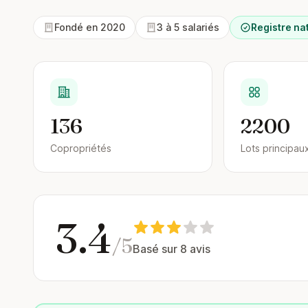
Fondé en 2020
3 à 5 salariés
Registre nat
136
2200
Copropriétés
Lots principau
3.4
/5
Basé sur 8 avis