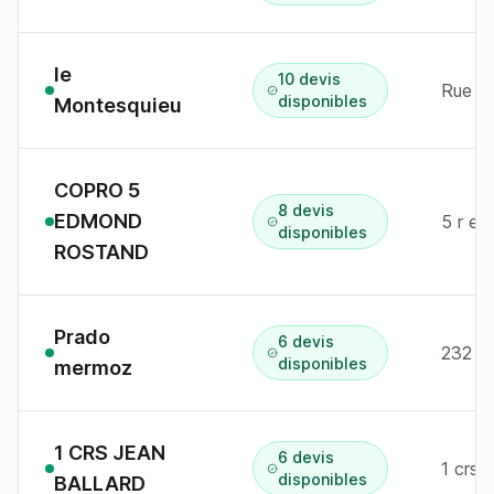
le
10 devis
Rue ro
disponibles
Montesquieu
COPRO 5
8 devis
EDMOND
5 r ed
disponibles
ROSTAND
Prado
6 devis
232 Av
disponibles
mermoz
1 CRS JEAN
6 devis
1 crs 
disponibles
BALLARD