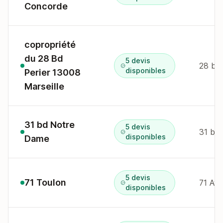
Concorde
copropriété
du 28 Bd
5 devis
28 bd 
disponibles
Perier 13008
Marseille
31 bd Notre
5 devis
31 bd 
disponibles
Dame
5 devis
71 Toulon
71 Ave
disponibles