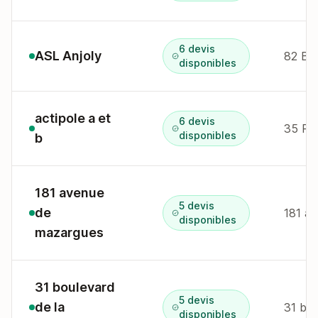
6 devis
ASL Anjoly
82 Bou
disponibles
actipole a et
6 devis
35 Rue
disponibles
b
181 avenue
5 devis
de
181 av
disponibles
mazargues
31 boulevard
5 devis
de la
31 bd 
disponibles