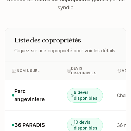
syndic
Liste des copropriétés
Cliquez sur une copropriété pour voir les détails
DEVIS
NOM USUEL
ADR
DISPONIBLES
Parc
6 devis
Chemin
disponibles
angeviniere
10 devis
36 PARADIS
36 r p
disponibles