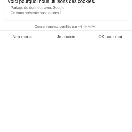
Voici pourquoi nous utilisons des cookies.
Partage de données avec Google
On vous présente nos cookies !
Consentements certifiés par
Comparer avec d'autres syndics
Non merci
Je choisis
OK pour moi
Axeptio consent
Plateforme de Gestion du Consentement : Personnalisez vos O
Notre plateforme vous permet d'adapter et de gérer vos paramètr