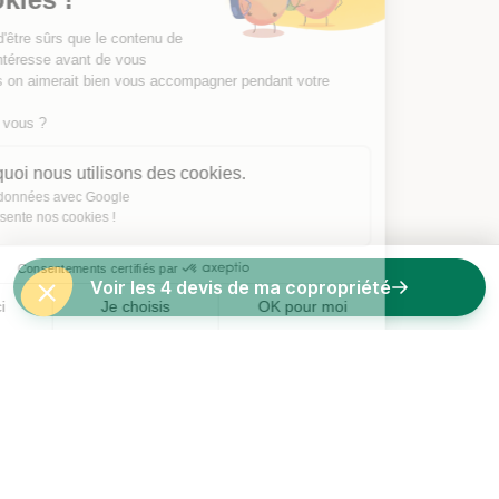
On a attendu d'être sûrs que le contenu de
ce site vous intéresse avant de vous
déranger, mais on aimerait bien vous accompagner pendant votre
visite...
C'est OK pour vous ?
Voici pourquoi nous utilisons des cookies.
Partage de données avec Google
On vous présente nos cookies !
Consentements certifiés par
Voir les 4 devis de ma copropriété
Non merci
Je choisis
OK pour moi
Axeptio consent
Plateforme de Gestion du Consentement : Personnalisez vos O
Notre plateforme vous permet d'adapter et de gérer vos paramètr