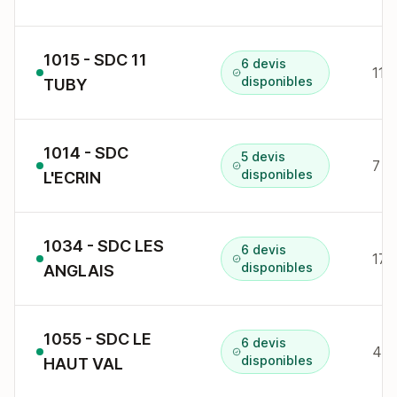
1015 - SDC 11
6 devis
11 
disponibles
TUBY
1014 - SDC
5 devis
7 b
disponibles
L'ECRIN
1034 - SDC LES
6 devis
17 
disponibles
ANGLAIS
1055 - SDC LE
6 devis
48 
disponibles
HAUT VAL