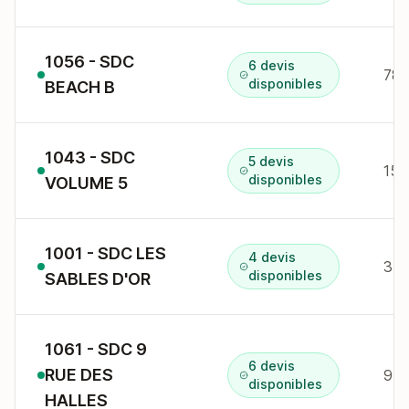
1056 - SDC
6 devis
78 
disponibles
BEACH B
1043 - SDC
5 devis
15 
disponibles
VOLUME 5
1001 - SDC LES
4 devis
35 
disponibles
SABLES D'OR
1061 - SDC 9
6 devis
RUE DES
9 r
disponibles
HALLES