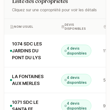
Liste des copropriétés
Cliquez sur une copropriété pour voir les détails
DEVIS
NOM USUEL
A
DISPONIBLES
1074 SDC LES
4 devis
JARDINS DU
114
disponibles
PONT DU LYS
LA FONTAINES
4 devis
58 
disponibles
AUX MERLES
1071 SDC LE
4 devis
disponibles
SANTA FE