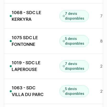
1068 - SDC LE
7 devis
75
disponibles
KERKYRA
1075 SDC LE
5 devis
847
disponibles
FONTONNE
1019 - SDC LE
7 devis
25 
disponibles
LAPEROUSE
1063 - SDC
5 devis
215
disponibles
VILLA DU PARC