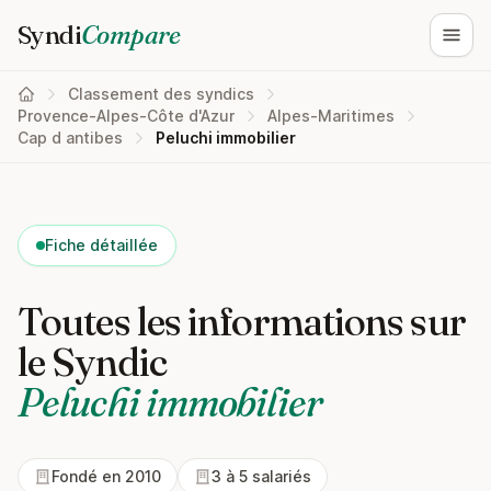
Syndi
Compare
Ouvri
Classement des syndics
Provence-Alpes-Côte d'Azur
Alpes-Maritimes
Cap d antibes
Peluchi immobilier
Fiche détaillée
Toutes les informations sur
le Syndic
Peluchi immobilier
Fondé en 2010
3 à 5 salariés