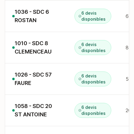
1036 - SDC 6
6 devis
6 r
disponibles
ROSTAN
1010 - SDC 8
6 devis
8 a
disponibles
CLEMENCEAU
1026 - SDC 57
6 devis
57 
disponibles
FAURE
1058 - SDC 20
6 devis
20 
disponibles
ST ANTOINE