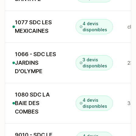
1077 SDC LES
4 devis
che
disponibles
MEXICAINES
1066 - SDC LES
3 devis
JARDINS
232
disponibles
D'OLYMPE
1080 SDC LA
4 devis
BAIE DES
378
disponibles
COMBES
9010 - SDC LE