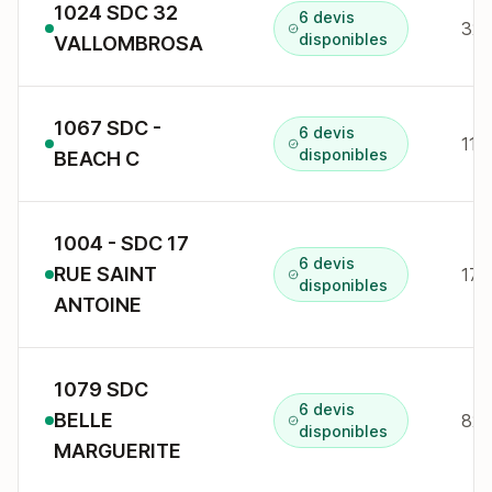
1024 SDC 32
6 devis
32 
disponibles
VALLOMBROSA
1067 SDC -
6 devis
118
disponibles
BEACH C
1004 - SDC 17
6 devis
RUE SAINT
17 
disponibles
ANTOINE
1079 SDC
6 devis
BELLE
disponibles
MARGUERITE