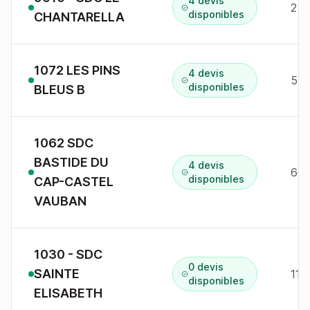
4 devis
25 
disponibles
CHANTARELLA
1072 LES PINS
4 devis
55 
disponibles
BLEUS B
1062 SDC
BASTIDE DU
4 devis
66
disponibles
CAP-CASTEL
VAUBAN
1030 - SDC
0 devis
SAINTE
117
disponibles
ELISABETH