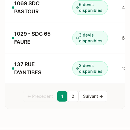
1069 SDC
6 devis
4 r
disponibles
PASTOUR
1029 - SDC 65
3 devis
65 
disponibles
FAURE
137 RUE
3 devis
137
disponibles
D'ANTIBES
← Précédent
1
2
Suivant →