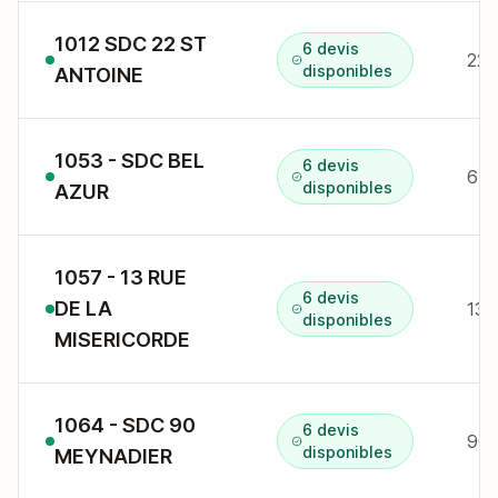
1012 SDC 22 ST
6 devis
22 
disponibles
ANTOINE
1053 - SDC BEL
6 devis
6 a
disponibles
AZUR
1057 - 13 RUE
6 devis
DE LA
13 
disponibles
MISERICORDE
1064 - SDC 90
6 devis
90 
disponibles
MEYNADIER