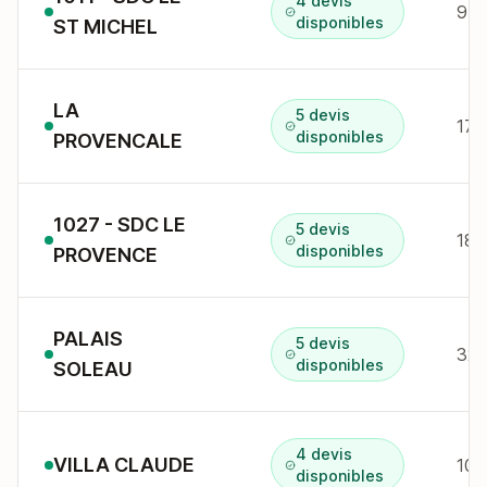
4 devis
95 
disponibles
ST MICHEL
LA
5 devis
17 
disponibles
PROVENCALE
1027 - SDC LE
5 devis
18 
disponibles
PROVENCE
PALAIS
5 devis
32 
disponibles
SOLEAU
4 devis
VILLA CLAUDE
100
disponibles