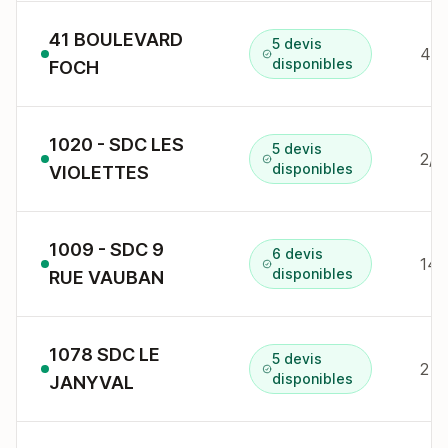
41 BOULEVARD
5 devis
41 
disponibles
FOCH
1020 - SDC LES
5 devis
2/4
disponibles
VIOLETTES
1009 - SDC 9
6 devis
14 
disponibles
RUE VAUBAN
1078 SDC LE
5 devis
2 v
disponibles
JANYVAL