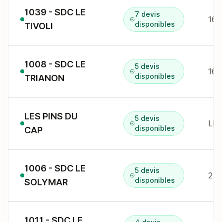
1039 - SDC LE
7 devis
16 
disponibles
TIVOLI
1008 - SDC LE
5 devis
16 
disponibles
TRIANON
LES PINS DU
5 devis
disponibles
CAP
1006 - SDC LE
5 devis
2 c
disponibles
SOLYMAR
1011 - SDC LE