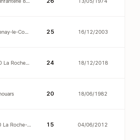
26
32/36 r du 93eme regiment d'infanterie 85000 La Roche-sur-Yon
13/05/1974
25
16 r nicolas rapin 85200 Fontenay-le-Comte
16/12/2003
24
36 r marcellin berthelot 85000 La Roche-sur-Yon
18/12/2018
20
houars
18/06/1982
15
48 r du marechal joffre 85000 La Roche-sur-Yon
04/06/2012