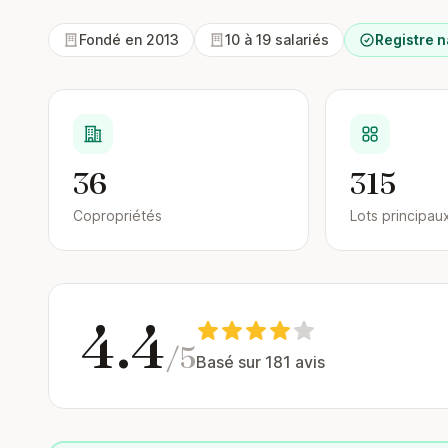
Fondé en 2013
10 à 19 salariés
Registre n
36
315
Copropriétés
Lots principau
4.4
/5
Basé sur 181 avis