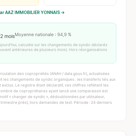
s par AAZ IMMOBILIER YONNAIS →
Moyenne nationale : 94,9 %
12 mois
aujourd'hui, calculée sur les changements de syndic déclarés
ouvent antérieures de plusieurs mois). Hors réorganisations
iculation des copropriétés (ANAH / data.gouv.fr), actualisées
 les changements de syndic organiques : les transferts liés aux
exclus. Le registre étant déclaratif, ces chiffres reflètent les
Le nombre de copropriétaires ayant lancé une comparaison est
tif « changer de syndic », dédoublonnées par utilisateur,
trimestre près), hors demandes de test. Période : 24 derniers