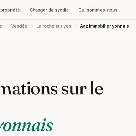
opropriété
Changer de syndic
Qui sommes-nous
re
Vendée
La roche sur yon
Aaz immobilier yonnais
mations sur le
yonnais