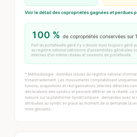
Voir le détail des copropriétés gagnées et perdue
100 %
de copropriétés conservées sur 
Part du portefeuille géré il y a douze mois toujours géré 
au registre national (décisions d'assemblées générales s
internes d'un même réseau et cessions de portefeuille.
* Méthodologie : données issues du registre national d'immatr
trimestriellement. Les mouvements comptabilisent uniquement
fusions, acquisitions et réorganisations internes détectés sont 
déclarations des syndics et peuvent différer de la réalité. 
mesuré sur la plateforme SyndiCompare : demandes avec le mo
attribuées au syndic en place au moment de la demande (à un 
mois glissants.