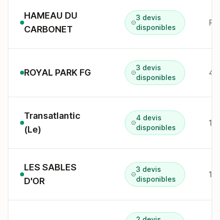
HAMEAU DU
3 devis
RU
disponibles
CARBONET
3 devis
ROYAL PARK FG
disponibles
Transatlantic
4 devis
13
disponibles
(Le)
LES SABLES
3 devis
17
disponibles
D'OR
2 devis