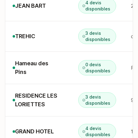
4 devis
JEAN BART
2 
disponibles
3 devis
TREHIC
che
disponibles
Hameau des
0 devis
Pl
disponibles
Pins
RESIDENCE LES
3 devis
94
disponibles
LORIETTES
4 devis
GRAND HOTEL
1 
disponibles