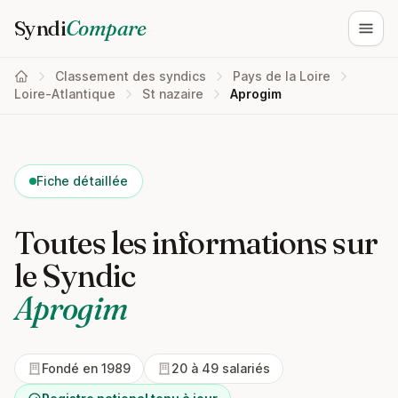
Syndi
Compare
Ouvri
Classement des syndics
Pays de la Loire
Loire-Atlantique
St nazaire
Aprogim
Fiche détaillée
Toutes les informations sur
le Syndic
Aprogim
Fondé en 1989
20 à 49 salariés