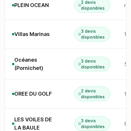
2 devis
PLEIN OCEAN
r 
disponibles
3 devis
Villas Marinas
disponibles
Océanes
3 devis
54
disponibles
(Pornichet)
2 devis
OREE DU GOLF
13
disponibles
LES VOILES DE
3 devis
9,
disponibles
LA BAULE