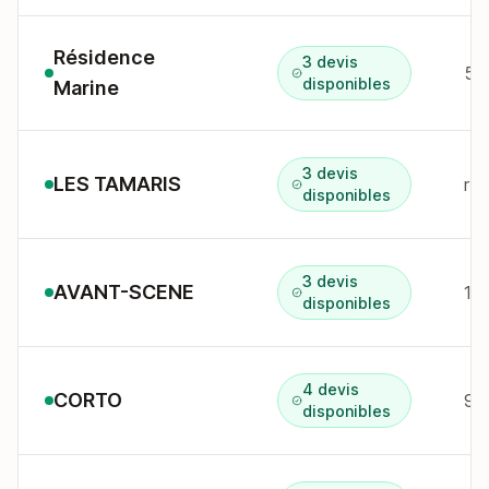
Résidence
3 devis
52
disponibles
Marine
3 devis
LES TAMARIS
r 
disponibles
3 devis
AVANT-SCENE
12
disponibles
4 devis
CORTO
disponibles