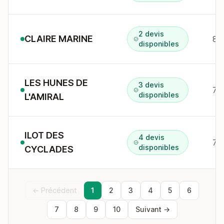
2 devis
CLAIRE MARINE
8 
disponibles
LES HUNES DE
3 devis
7 
disponibles
L'AMIRAL
ILOT DES
4 devis
72
disponibles
CYCLADES
← Précédent
1
2
3
4
5
6
7
8
9
10
Suivant →