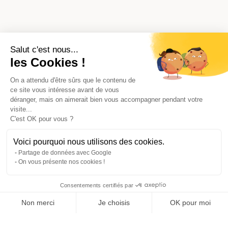
Salut c'est nous...
les Cookies !
On a attendu d'être sûrs que le contenu de
ce site vous intéresse avant de vous
déranger, mais on aimerait bien vous accompagner pendant votre
visite...
C'est OK pour vous ?
Voici pourquoi nous utilisons des cookies.
Partage de données avec Google
On vous présente nos cookies !
Consentements certifiés par
Comparer avec d'autres syndics
Non merci
Je choisis
OK pour moi
Axeptio consent
Plateforme de Gestion du Consentement : Personnalisez vos O