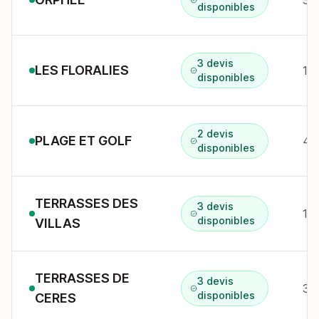
disponibles
3 devis
LES FLORALIES
disponibles
2 devis
PLAGE ET GOLF
48 
disponibles
TERRASSES DES
3 devis
disponibles
VILLAS
TERRASSES DE
3 devis
disponibles
CERES