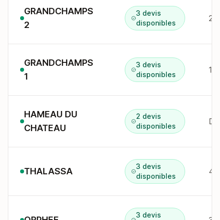
GRANDCHAMPS
3 devis
2 
disponibles
2
GRANDCHAMPS
3 devis
10
disponibles
1
HAMEAU DU
2 devis
Do
disponibles
CHATEAU
3 devis
THALASSA
47
disponibles
3 devis
ORPHEE