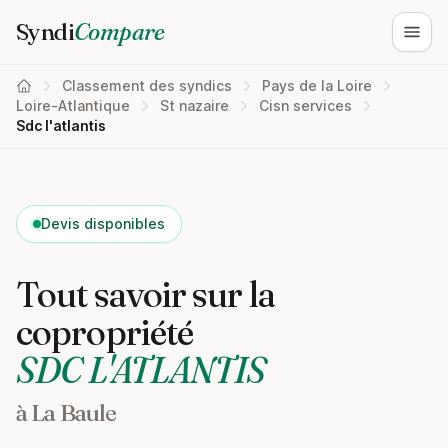
Syndi
Compare
Ouvri
Classement des syndics
Pays de la Loire
Loire-Atlantique
St nazaire
Cisn services
Sdc l'atlantis
Devis disponibles
Tout savoir sur la
copropriété
SDC L'ATLANTIS
à La Baule