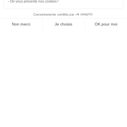
On vous présente nos cookies !
Consentements certifiés par
Voir les 5 devis de ma copropriété
Non merci
Je choisis
OK pour moi
Axeptio consent
Plateforme de Gestion du Consentement : Personnalisez vos O
Notre plateforme vous permet d'adapter et de gérer vos paramètr
Syndi
Compare