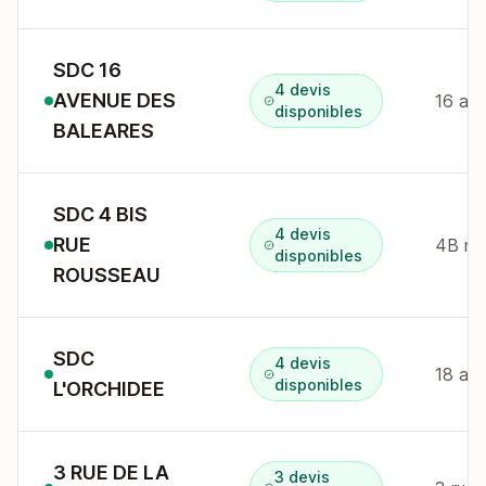
SDC 16
4 devis
AVENUE DES
16 av
disponibles
BALEARES
SDC 4 BIS
4 devis
RUE
disponibles
ROUSSEAU
SDC
4 devis
18 av
disponibles
L'ORCHIDEE
3 RUE DE LA
3 devis