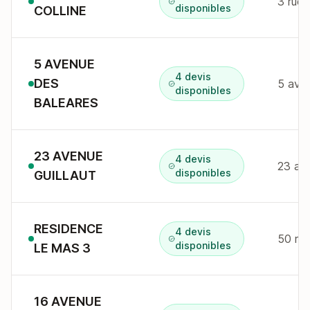
3 rue 
disponibles
COLLINE
5 AVENUE
4 devis
DES
5 av 
disponibles
BALEARES
23 AVENUE
4 devis
23 av 
disponibles
GUILLAUT
RESIDENCE
4 devis
50 r c
disponibles
LE MAS 3
16 AVENUE