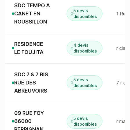
SDC TEMPO A
5 devis
CANET EN
disponibles
ROUSSILLON
RESIDENCE
4 devis
r clau
disponibles
LE FOUJITA
SDC 7 & 7 BIS
5 devis
RUE DES
7 r de
disponibles
ABREUVOIRS
09 RUE FOY
5 devis
66000
disponibles
PERPIGNAN