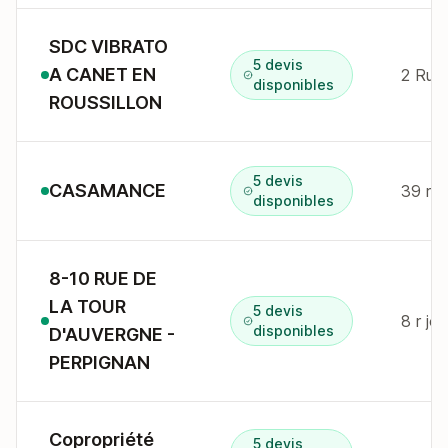
SDC VIBRATO
5 devis
A CANET EN
disponibles
ROUSSILLON
5 devis
CASAMANCE
39 r d
disponibles
8-10 RUE DE
LA TOUR
5 devis
disponibles
D'AUVERGNE -
PERPIGNAN
Copropriété
5 devis