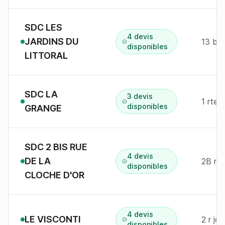
SDC LES
4 devis
JARDINS DU
disponibles
LITTORAL
SDC LA
3 devis
1 rte 
disponibles
GRANGE
SDC 2 BIS RUE
4 devis
DE LA
2B r d
disponibles
CLOCHE D'OR
4 devis
LE VISCONTI
2 r jo
disponibles