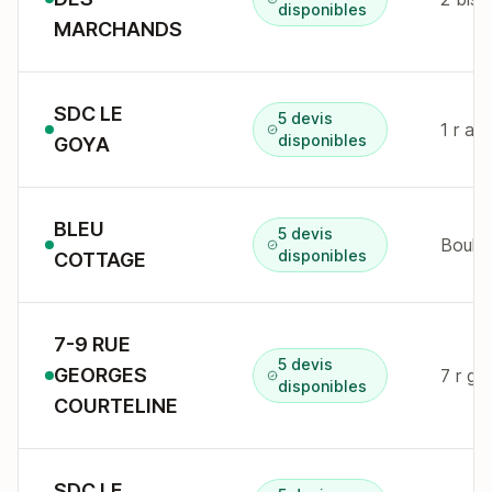
disponibles
MARCHANDS
SDC LE
5 devis
1 r au
disponibles
GOYA
BLEU
5 devis
disponibles
COTTAGE
7-9 RUE
5 devis
GEORGES
7 r ge
disponibles
COURTELINE
SDC LE