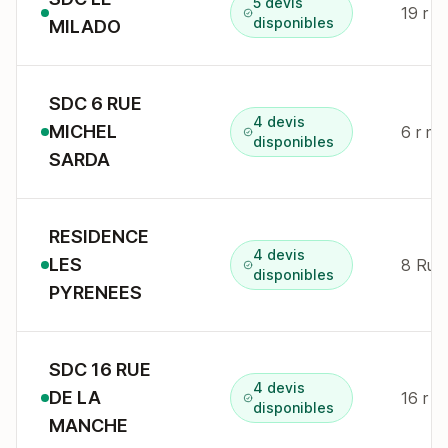
5 devis
19 r p
disponibles
MILADO
SDC 6 RUE
4 devis
MICHEL
6 r mi
disponibles
SARDA
RESIDENCE
4 devis
LES
8 Rue 
disponibles
PYRENEES
SDC 16 RUE
4 devis
DE LA
16 r 
disponibles
MANCHE