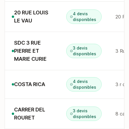
20 RUE LOUIS
4 devis
20 Ru
disponibles
LE VAU
SDC 3 RUE
3 devis
PIERRE ET
3 Rue 
disponibles
MARIE CURIE
4 devis
COSTA RICA
3 r d
disponibles
CARRER DEL
3 devis
8 carr
disponibles
ROURET