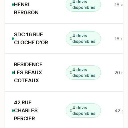
4 devis
HENRI
16 av
disponibles
BERGSON
SDC 16 RUE
4 devis
16 r d
disponibles
CLOCHE D'OR
RESIDENCE
4 devis
LES BEAUX
20 r j
disponibles
COTEAUX
42 RUE
4 devis
CHARLES
42 r c
disponibles
PERCIER