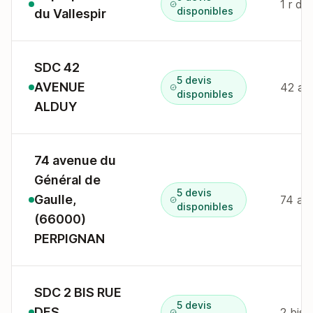
1 r du
disponibles
du Vallespir
SDC 42
5 devis
AVENUE
42 av
disponibles
ALDUY
74 avenue du
Général de
5 devis
Gaulle,
disponibles
(66000)
PERPIGNAN
SDC 2 BIS RUE
5 devis
DES
2 bis