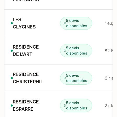
LES
5 devis
r euge
disponibles
GLYCINES
RESIDENCE
5 devis
disponibles
DE L'ART
RESIDENCE
5 devis
6 r al
disponibles
CHRISTEPHIL
RESIDENCE
5 devis
2 r lo
disponibles
ESPARRE