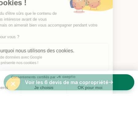
les Cookies !
On a attendu d'être sûrs que le contenu de
ce site vous intéresse avant de vous
déranger, mais on aimerait bien vous accompagner pendant votre
visite...
C'est OK pour vous ?
Voici pourquoi nous utilisons des cookies.
Partage de données avec Google
On vous présente nos cookies !
Consentements certifiés par
Voir les 6 devis de ma copropriété
Non merci
Je choisis
OK pour moi
Axeptio consent
Plateforme de Gestion du Consentement : Personnalisez vos O
Notre plateforme vous permet d'adapter et de gérer vos paramètr