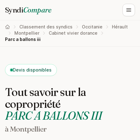
Syndi
Compare
Ouvri
Classement des syndics
Occitanie
Hérault
Montpellier
Cabinet vivier dorance
Parc a ballons iii
Devis disponibles
Tout savoir sur la
copropriété
PARC A BALLONS III
à Montpellier