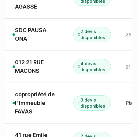
disponibles
AGASSE
SDC PAUSA
2 devis
25 R
disponibles
ONA
012 21 RUE
4 devis
21 r
disponibles
MACONS
copropriété de
3 devis
l' Immeuble
Plac
disponibles
FAVAS
41 rue Emile
2 devis