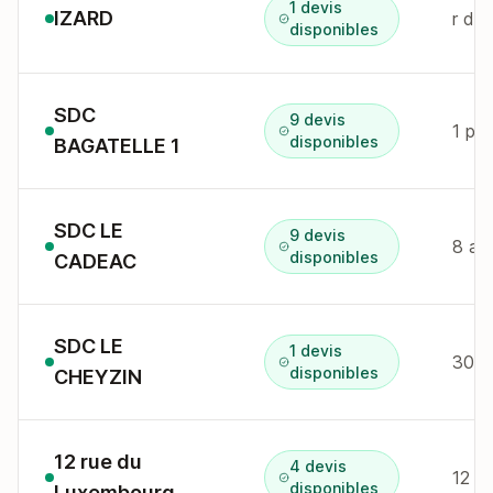
1 devis
IZARD
r de
disponibles
SDC
9 devis
1 pl
disponibles
BAGATELLE 1
SDC LE
9 devis
8 av
disponibles
CADEAC
SDC LE
1 devis
302 
disponibles
CHEYZIN
12 rue du
4 devis
12 r
disponibles
Luxembourg