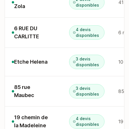
41 ru
disponibles
Zola
6 RUE DU
4 devis
6 r 
disponibles
CARLITTE
3 devis
Etche Helena
10 a
disponibles
85 rue
3 devis
85 R
disponibles
Maubec
19 chemin de
4 devis
19 c
disponibles
la Madeleine