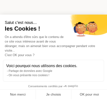
Salut c'est nous...
les Cookies !
On a attendu d'être sûrs que le contenu de
ce site vous intéresse avant de vous
déranger, mais on aimerait bien vous accompagner pendant votre
visite...
C'est OK pour vous ?
Voici pourquoi nous utilisons des cookies.
Partage de données avec Google
On vous présente nos cookies !
Consentements certifiés par
Comparer avec d'autres syndics
Non merci
Je choisis
OK pour moi
Axeptio consent
Plateforme de Gestion du Consentement : Personnalisez vos O