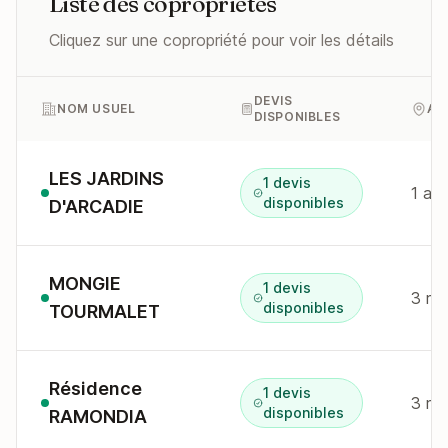
Liste des copropriétés
Cliquez sur une copropriété pour voir les détails
DEVIS
NOM USUEL
AD
DISPONIBLES
LES JARDINS
1 devis
1 all
disponibles
D'ARCADIE
MONGIE
1 devis
disponibles
TOURMALET
Résidence
1 devis
disponibles
RAMONDIA