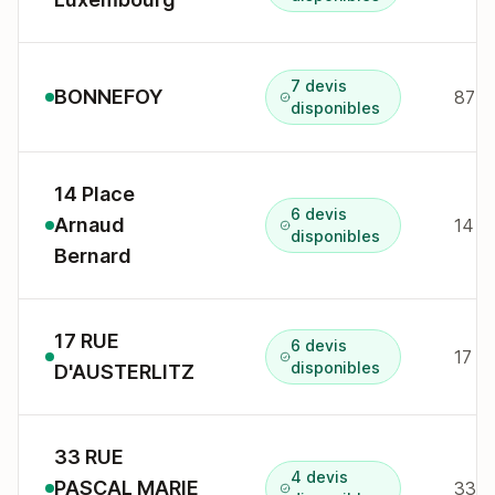
7 devis
BONNEFOY
disponibles
14 Place
6 devis
Arnaud
14 p
disponibles
Bernard
17 RUE
6 devis
17 r
disponibles
D'AUSTERLITZ
33 RUE
4 devis
PASCAL MARIE
33 r