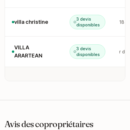
3 devis
villa christine
18 r
disponibles
VILLA
3 devis
r du
disponibles
ARARTEAN
Avis des copropriétaires