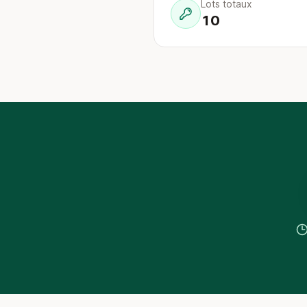
Lots totaux
10