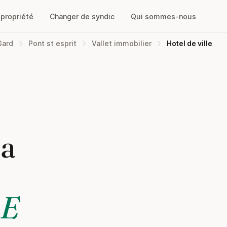
opropriété
Changer de syndic
Qui sommes-nous
Gard
Pont st esprit
Vallet immobilier
Hotel de ville
la
LE