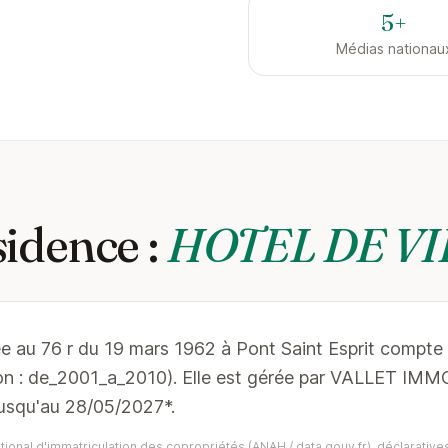
5+
Médias nationau
idence :
HOTEL DE VI
ée au 76 r du 19 mars 1962 à Pont Saint Esprit compte 
ion : de_2001_a_2010). Elle est gérée par VALLET IM
jusqu'au 28/05/2027*.
ional d'immatriculation des copropriétés (ANAH / data.gouv.fr), déclaratives