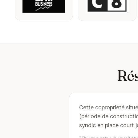
Rés
Cette copropriété situ
(période de construct
syndic en place court 
* Données issues du registre nat