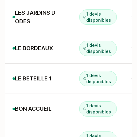
LES JARDINS D
1 devis
disponibles
ODES
1 devis
LE BORDEAUX
18
disponibles
1 devis
LE BETEILLE 1
65
disponibles
1 devis
BON ACCUEIL
49
disponibles
1 devis