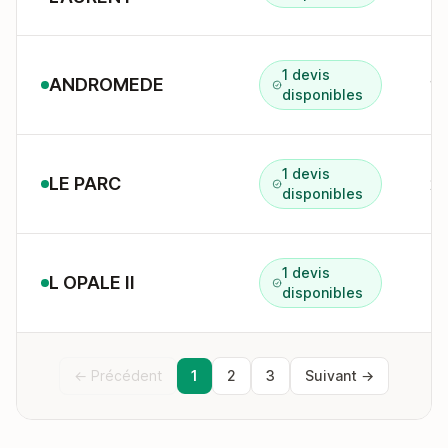
1 devis
ANDROMEDE
15
disponibles
1 devis
LE PARC
29
disponibles
1 devis
L OPALE II
4 
disponibles
← Précédent
1
2
3
Suivant →