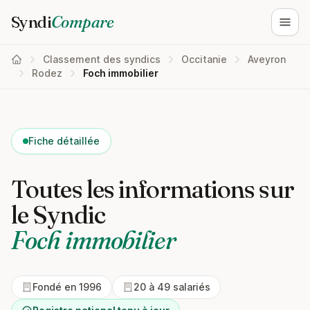
Syndi
Compare
Ouvri
Classement des syndics
Occitanie
Aveyron
Rodez
Foch immobilier
Fiche détaillée
Toutes les informations sur
le Syndic
Foch immobilier
Fondé en 1996
20 à 49 salariés