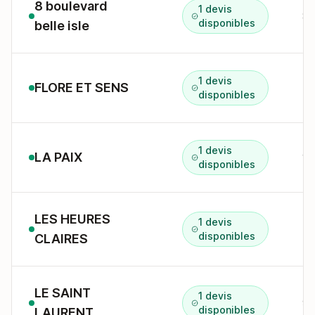
8 boulevard
1 devis
8 
disponibles
belle isle
1 devis
FLORE ET SENS
50
disponibles
1 devis
LA PAIX
13
disponibles
LES HEURES
1 devis
58
disponibles
CLAIRES
LE SAINT
1 devis
9 
disponibles
LAURENT