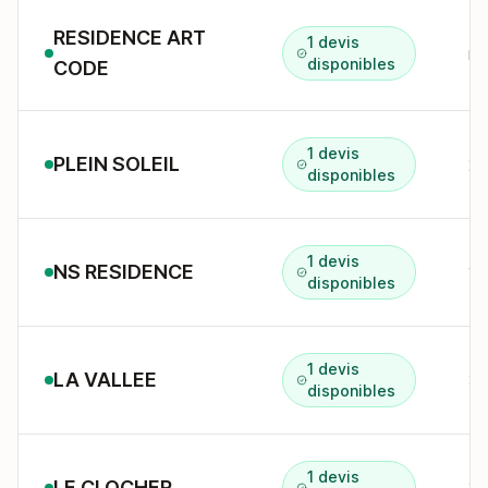
RESIDENCE ART
1 devis
ru
disponibles
CODE
1 devis
PLEIN SOLEIL
22
disponibles
1 devis
NS RESIDENCE
disponibles
1 devis
LA VALLEE
disponibles
1 devis
LE CLOCHER