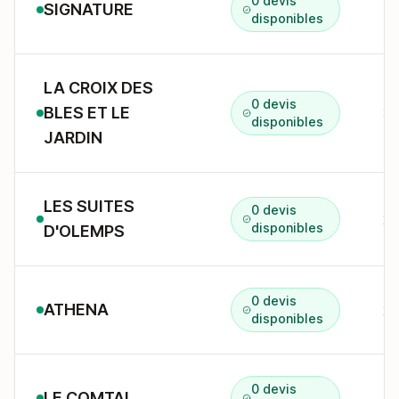
0 devis
SIGNATURE
4 
disponibles
LA CROIX DES
0 devis
BLES ET LE
3 
disponibles
JARDIN
LES SUITES
0 devis
2 
disponibles
D'OLEMPS
0 devis
ATHENA
disponibles
0 devis
LE COMTAL