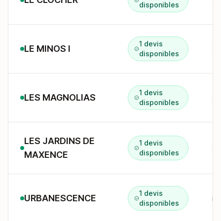
3 
disponibles
1 devis
LE MINOS I
22
disponibles
1 devis
LES MAGNOLIAS
21
disponibles
LES JARDINS DE
1 devis
34
disponibles
MAXENCE
1 devis
URBANESCENCE
r 
disponibles