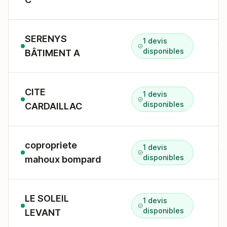
SERENYS
1 devis
15
disponibles
BÂTIMENT A
CITE
1 devis
31
disponibles
CARDAILLAC
copropriete
1 devis
10
disponibles
mahoux bompard
LE SOLEIL
1 devis
disponibles
LEVANT