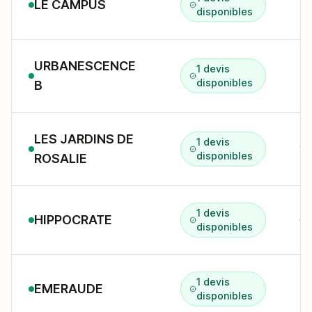
LE CAMPUS
5 
disponibles
URBANESCENCE
1 devis
5 
disponibles
B
LES JARDINS DE
1 devis
disponibles
ROSALIE
1 devis
HIPPOCRATE
6 
disponibles
1 devis
EMERAUDE
45
disponibles