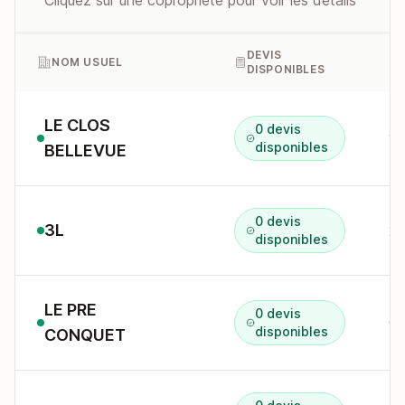
Cliquez sur une copropriété pour voir les détails
DEVIS
NOM USUEL
DISPONIBLES
LE CLOS
0 devis
10
disponibles
BELLEVUE
0 devis
3L
20
disponibles
LE PRE
0 devis
Cô
disponibles
CONQUET