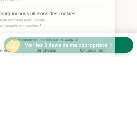
Voici pourquoi nous utilisons des cookies.
Partage de données avec Google
On vous présente nos cookies !
Consentements certifiés par
Voir les 3 devis de ma copropriété
Non merci
Je choisis
OK pour moi
Axeptio consent
Plateforme de Gestion du Consentement : Personnalisez vos O
Notre plateforme vous permet d'adapter et de gérer vos paramètr