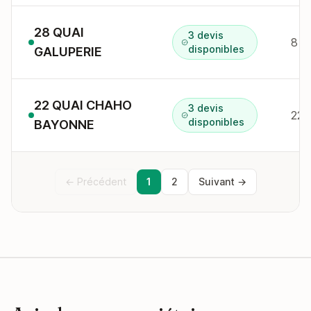
28 QUAI
3 devis
8 q
disponibles
GALUPERIE
22 QUAI CHAHO
3 devis
22 
disponibles
BAYONNE
← Précédent
1
2
Suivant →