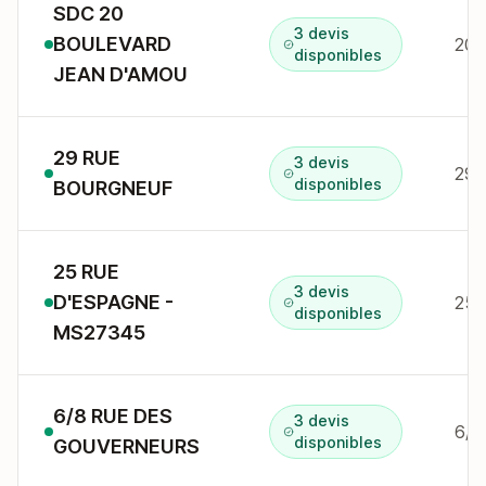
SDC 20
3 devis
BOULEVARD
20 
disponibles
JEAN D'AMOU
29 RUE
3 devis
29 
disponibles
BOURGNEUF
25 RUE
3 devis
D'ESPAGNE -
25 
disponibles
MS27345
6/8 RUE DES
3 devis
6/8
disponibles
GOUVERNEURS