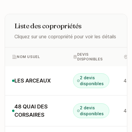
Liste des copropriétés
Cliquez sur une copropriété pour voir les détails
DEVIS
NOM USUEL
A
DISPONIBLES
2 devis
LES ARCEAUX
42 
disponibles
48 QUAI DES
2 devis
48 
disponibles
CORSAIRES