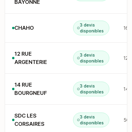
BAYONNE
3 devis
CHAHO
16 
disponibles
12 RUE
3 devis
12 
disponibles
ARGENTERIE
14 RUE
3 devis
14 
disponibles
BOURGNEUF
SDC LES
3 devis
50 
disponibles
CORSAIRES