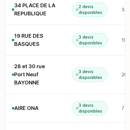
34 PLACE DE LA
2 devis
34 
disponibles
REPUBLIQUE
19 RUE DES
3 devis
19 
disponibles
BASQUES
28 et 30 rue
3 devis
Port Neuf
28/
disponibles
BAYONNE
3 devis
AIRE ONA
7 a
disponibles