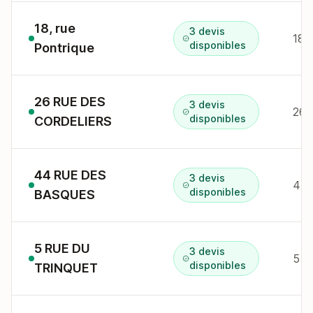
18, rue
3 devis
18 
disponibles
Pontrique
26 RUE DES
3 devis
26 
disponibles
CORDELIERS
44 RUE DES
3 devis
44 
disponibles
BASQUES
5 RUE DU
3 devis
5 r
disponibles
TRINQUET