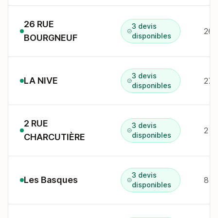
26 RUE
3 devis
26 
disponibles
BOURGNEUF
3 devis
LA NIVE
27 
disponibles
2 RUE
3 devis
2 r
disponibles
CHARCUTIÈRE
3 devis
Les Basques
8 r
disponibles