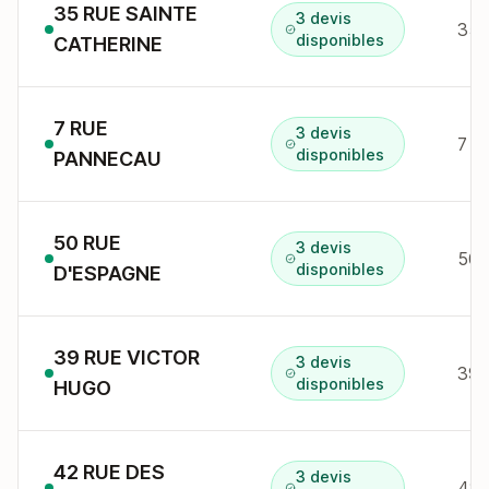
35 RUE SAINTE
3 devis
35 
disponibles
CATHERINE
7 RUE
3 devis
7 r
disponibles
PANNECAU
50 RUE
3 devis
50 
disponibles
D'ESPAGNE
39 RUE VICTOR
3 devis
39 
disponibles
HUGO
42 RUE DES
3 devis
42 