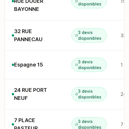
RUE DOUER
15 
disponibles
BAYONNE
32 RUE
3 devis
32 
disponibles
PANNECAU
3 devis
Espagne 15
1 r
disponibles
24 RUE PORT
3 devis
24r
disponibles
NEUF
7 PLACE
3 devis
7 p
disponibles
PASTEUR