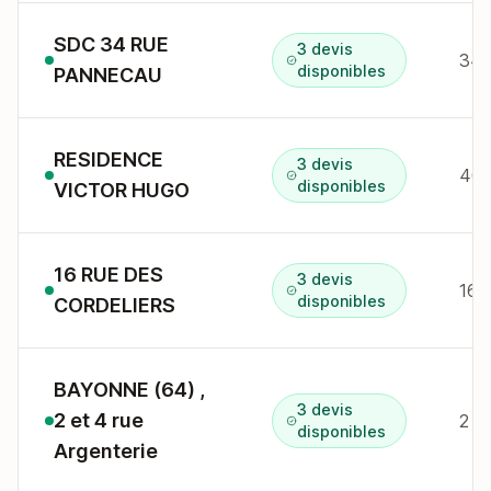
SDC 34 RUE
3 devis
34 
disponibles
PANNECAU
RESIDENCE
3 devis
40 
disponibles
VICTOR HUGO
16 RUE DES
3 devis
16 
disponibles
CORDELIERS
BAYONNE (64) ,
3 devis
2 et 4 rue
2 r
disponibles
Argenterie