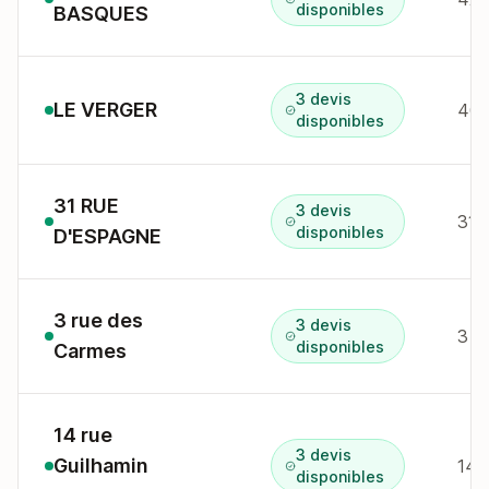
disponibles
BASQUES
3 devis
LE VERGER
disponibles
31 RUE
3 devis
31 
disponibles
D'ESPAGNE
3 rue des
3 devis
3 r
disponibles
Carmes
14 rue
3 devis
Guilhamin
14 
disponibles