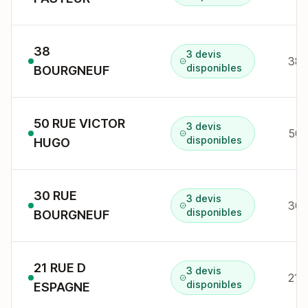
38
3 devis
38 
disponibles
BOURGNEUF
50 RUE VICTOR
3 devis
50 
disponibles
HUGO
30 RUE
3 devis
30 
disponibles
BOURGNEUF
21 RUE D
3 devis
21 
disponibles
ESPAGNE