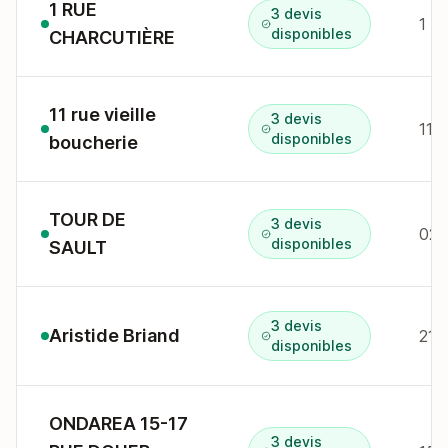
1 RUE
3 devis
1 r
disponibles
CHARCUTIÈRE
11 rue vieille
3 devis
11 
disponibles
boucherie
TOUR DE
3 devis
02 
disponibles
SAULT
3 devis
Aristide Briand
21 
disponibles
ONDAREA 15-17
3 devis