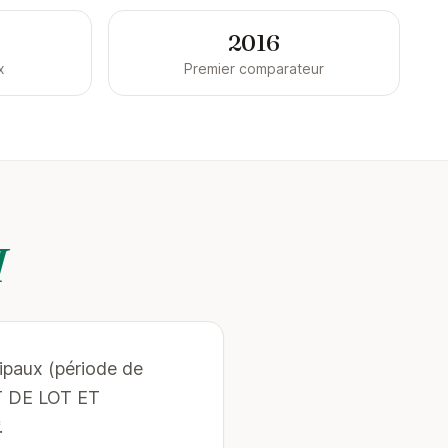
2016
x
Premier comparateur
I
cipaux (période de
AT DE LOT ET
.