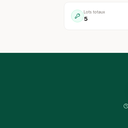
Lots totaux
5