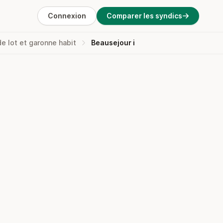
Connexion
Comparer les syndics
de lot et garonne habit
Beausejour i