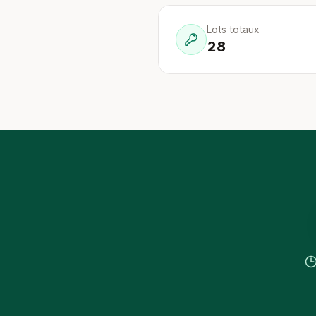
Lots totaux
28